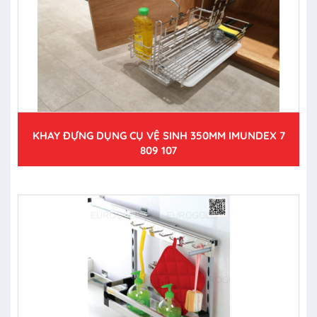
KHAY ĐỰNG DỤNG CỤ VỆ SINH 350MM IMUNDEX 7
809 107