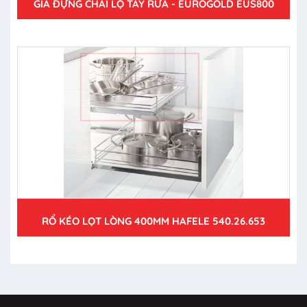
GIÁ ĐỰNG CHAI LỌ TẨY RỬA - EUROGOLD EUS800
RỔ KÉO LỌT LÒNG 400MM HAFELE 540.26.653