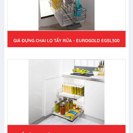
GIÁ ĐỰNG CHAI LỌ TẨY RỬA - EUROGOLD EGSL300