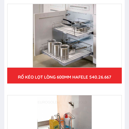
RỔ KÉO LỌT LÒNG 600MM HAFELE 540.26.667