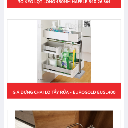
RỔ KÉO LỌT LÒNG 450MM HAFELE 540.26.664
GIÁ ĐỰNG CHAI LỌ TẨY RỬA - EUROGOLD EUSL400