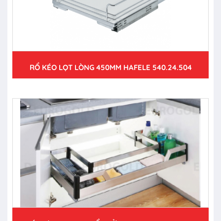
RỔ KÉO LỌT LÒNG 450MM HAFELE 540.24.504