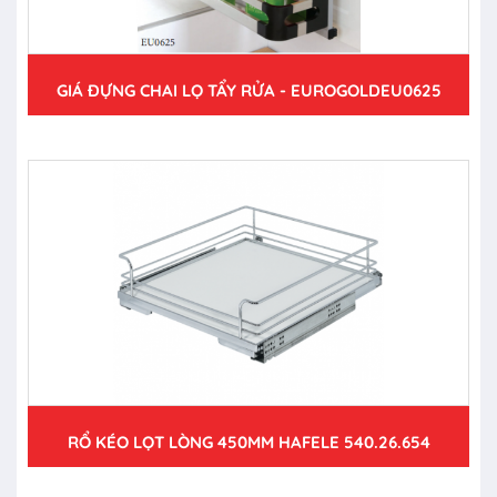
GIÁ ĐỰNG CHAI LỌ TẨY RỬA - EUROGOLDEU0625
RỔ KÉO LỌT LÒNG 450MM HAFELE 540.26.654