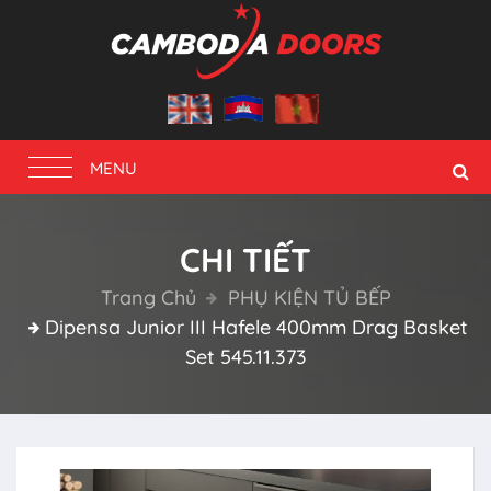
Toggle
MENU
navigation
CHI TIẾT
Trang Chủ
PHỤ KIỆN TỦ BẾP
Dipensa Junior III Hafele 400mm Drag Basket
Set 545.11.373