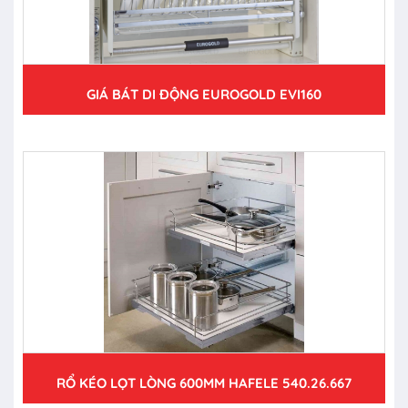
GIÁ BÁT DI ĐỘNG EUROGOLD EVI160
RỔ KÉO LỌT LÒNG 600MM HAFELE 540.26.667