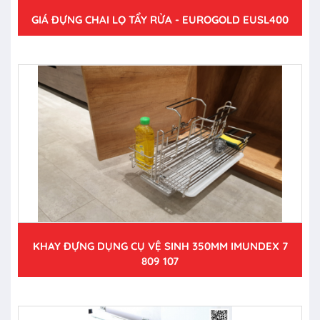
GIÁ ĐỰNG CHAI LỌ TẨY RỬA - EUROGOLD EUSL400
KHAY ĐỰNG DỤNG CỤ VỆ SINH 350MM IMUNDEX 7
809 107