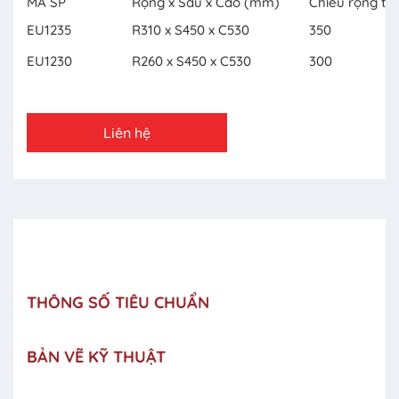
MÃ SP
Rộng x Sâu x Cao (mm)
Chiều rộng tủ
EU1235
R310 x S450 x C530
350
EU1230
R260 x S450 x C530
300
Liên hệ
THÔNG SỐ TIÊU CHUẨN
BẢN VẼ KỸ THUẬT