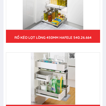
RỔ KÉO LỌT LÒNG 450MM HAFELE 540.26.664