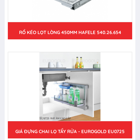
RỔ KÉO LỌT LÒNG 450MM HAFELE 540.26.654
GIÁ ĐỰNG CHAI LỌ TẨY RỬA - EUROGOLD EU0725