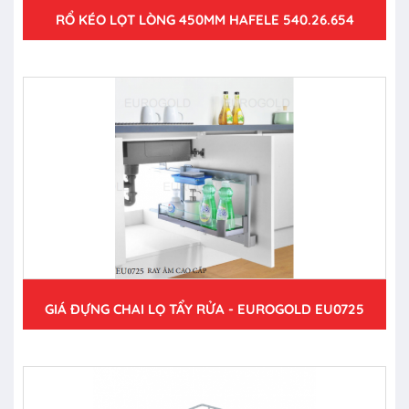
RỔ KÉO LỌT LÒNG 450MM HAFELE 540.26.654
GIÁ ĐỰNG CHAI LỌ TẨY RỬA - EUROGOLD EU0725