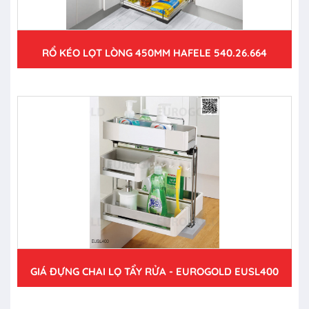
RỔ KÉO LỌT LÒNG 450MM HAFELE 540.26.664
GIÁ ĐỰNG CHAI LỌ TẨY RỬA - EUROGOLD EUSL400