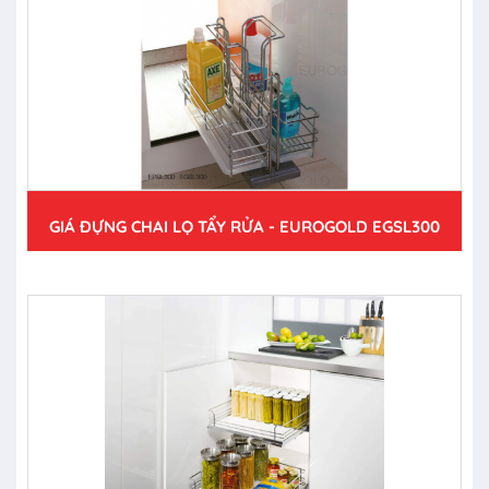
GIÁ ĐỰNG CHAI LỌ TẨY RỬA - EUROGOLD EGSL300