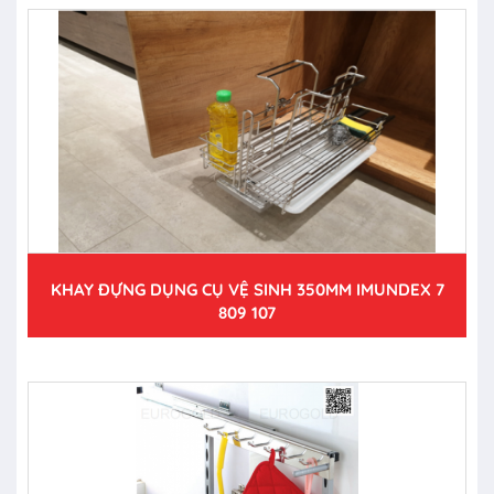
KHAY ĐỰNG DỤNG CỤ VỆ SINH 350MM IMUNDEX 7
809 107