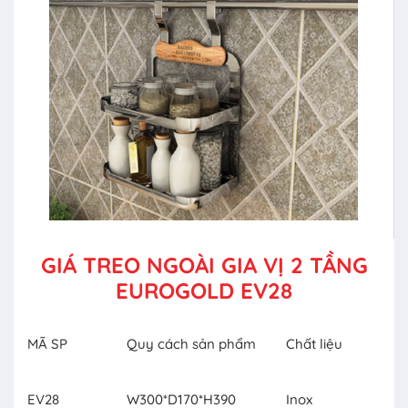
GIÁ TREO NGOÀI GIA VỊ 2 TẦNG
EUROGOLD EV28
MÃ SP
Quy cách sản phẩm
Chất liệu
EV28
W300*D170*H390
Inox