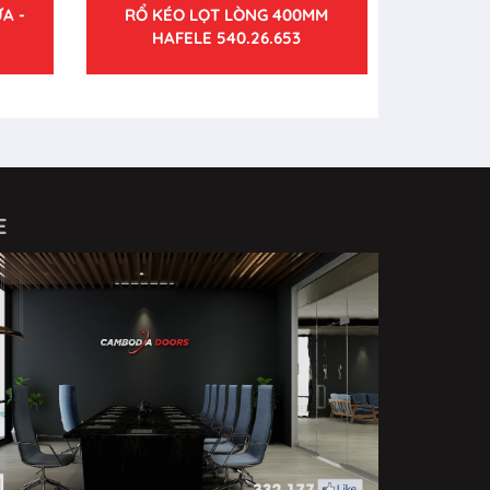
A -
RỔ KÉO LỌT LÒNG 400MM
HAFELE 540.26.653
E