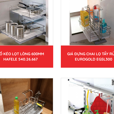
Ổ KÉO LỌT LÒNG 600MM
GIÁ ĐỰNG CHAI LỌ TẨY RỬ
HAFELE 540.26.667
EUROGOLD EGSL300