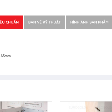
IÊU CHUẨN
BẢN VẼ KỸ THUẬT
HÌNH ẢNH SẢN PHẨM
 H565mm