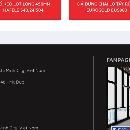
Ổ KÉO LỌT LÒNG 450MM
GIÁ ĐỰNG CHAI LỌ TẨY RỬ
HAFELE 540.24.504
EUROGOLD EUS800
FANPAG
hi Minh City, Viet Nam
848 - Mr. Duc
Minh City, Viet Nam