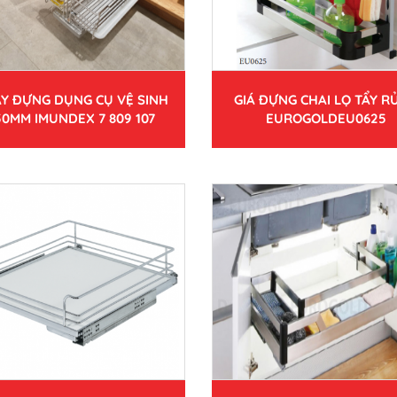
Y ĐỰNG DỤNG CỤ VỆ SINH
GIÁ ĐỰNG CHAI LỌ TẨY RỬ
50MM IMUNDEX 7 809 107
EUROGOLDEU0625