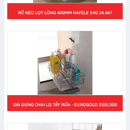
RỔ KÉO LỌT LÒNG 600MM HAFELE 540.26.667
GIÁ ĐỰNG CHAI LỌ TẨY RỬA - EUROGOLD EGSL300