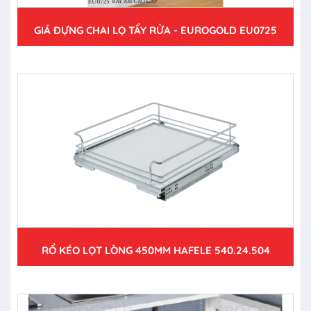
GIÁ ĐỰNG CHAI LỌ TẨY RỬA - EUROGOLD EU0725
RỔ KÉO LỌT LÒNG 450MM HAFELE 540.24.504