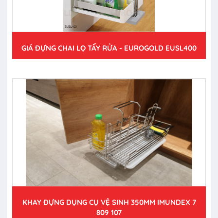
GIÁ ĐỰNG CHAI LỌ TẨY RỬA - EUROGOLD EUSL400
KHAY ĐỰNG DỤNG CỤ VỆ SINH 350MM IMUNDEX 7
809 107