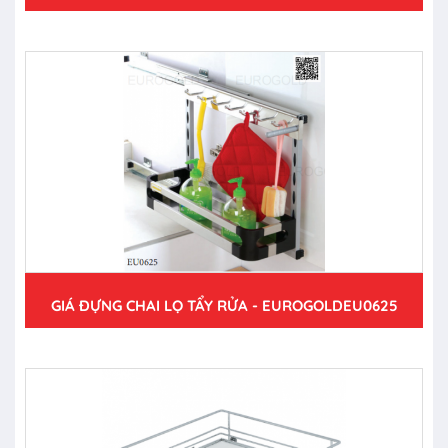
GIÁ ĐỰNG CHAI LỌ TẨY RỬA - EUROGOLDEU0625