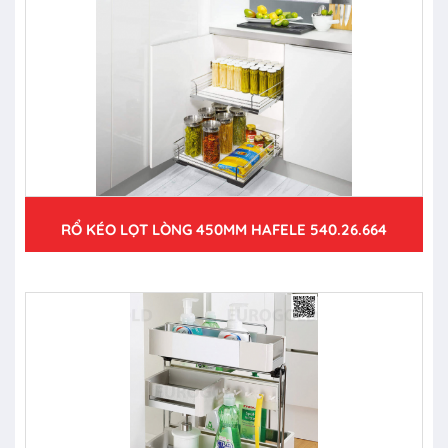
RỔ KÉO LỌT LÒNG 450MM HAFELE 540.26.664