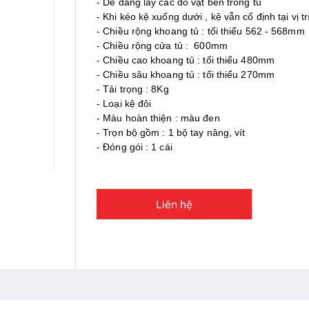
- Dễ dàng lấy các đồ vật bên trong tủ
- Khi kéo kệ xuống dưới , kệ vẫn cố định tại vị tr
- Chiều rộng khoang tủ : tối thiểu 562 - 568mm
- Chiều rộng cửa tủ : 600mm
- Chiều cao khoang tủ : tối thiểu 480mm
- Chiều sâu khoang tủ : tối thiểu 270mm
- Tải trọng : 8Kg
- Loại kệ đôi
- Màu hoàn thiện : màu đen
- Trọn bộ gồm : 1 bộ tay nâng, vít
- Đóng gói : 1 cái
Liên hệ