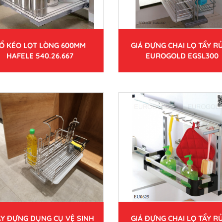
Ổ KÉO LỌT LÒNG 600MM
GIÁ ĐỰNG CHAI LỌ TẨY RỬ
HAFELE 540.26.667
EUROGOLD EGSL300
Y ĐỰNG DỤNG CỤ VỆ SINH
GIÁ ĐỰNG CHAI LỌ TẨY RỬ