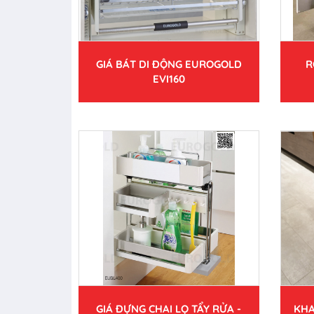
GIÁ BÁT DI ĐỘNG EUROGOLD
R
EVI160
GIÁ ĐỰNG CHAI LỌ TẨY RỬA -
KHA