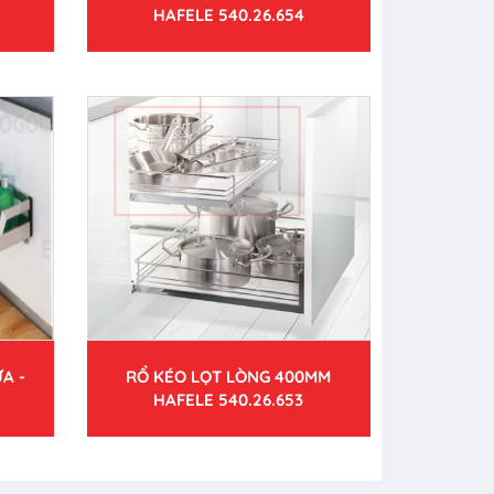
HAFELE 540.26.654
A -
RỔ KÉO LỌT LÒNG 400MM
HAFELE 540.26.653