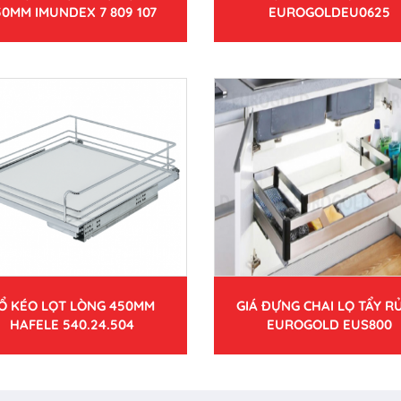
50MM IMUNDEX 7 809 107
EUROGOLDEU0625
Ổ KÉO LỌT LÒNG 450MM
GIÁ ĐỰNG CHAI LỌ TẨY RỬ
HAFELE 540.24.504
EUROGOLD EUS800