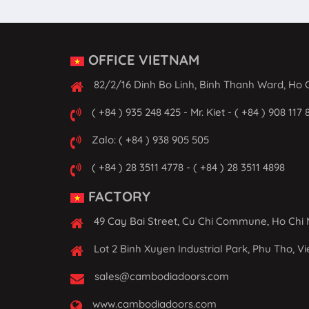
OFFICE VIETNAM
82/2/16 Dinh Bo Linh, Binh Thanh Ward, Ho C
( +84 ) 935 248 425 - Mr. Kiet - ( +84 ) 908 117 
Zalo: ( +84 ) 938 905 505
( +84 ) 28 3511 4778 - ( +84 ) 28 3511 4898
FACTORY
49 Cay Bai Street, Cu Chi Commune, Ho Chi 
Lot 2 Binh Xuyen Industrial Park, Phu Tho, V
sales@cambodiadoors.com
www.cambodiadoors.com