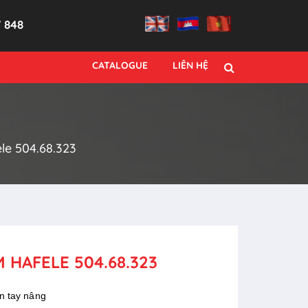
7 848
CATALOGUE
LIÊN HỆ
le 504.68.323
 HAFELE 504.68.323
iện tay nâng