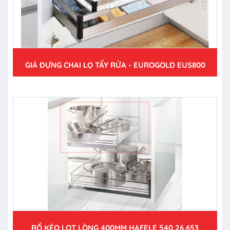
GIÁ ĐỰNG CHAI LỌ TẨY RỬA - EUROGOLD EUS800
RỔ KÉO LỌT LÒNG 400MM HAFELE 540.26.653