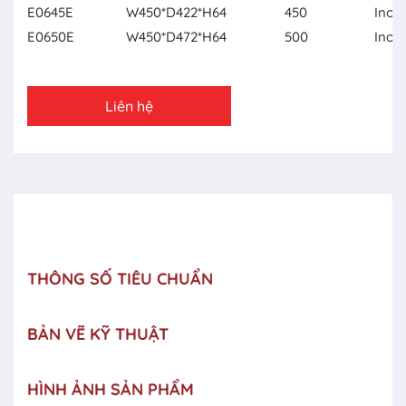
E0645E
W450*D422*H64
450
Inox
E0650E
W450*D472*H64
500
Inox
Liên hệ
THÔNG SỐ TIÊU CHUẨN
BẢN VẼ KỸ THUẬT
HÌNH ẢNH SẢN PHẨM