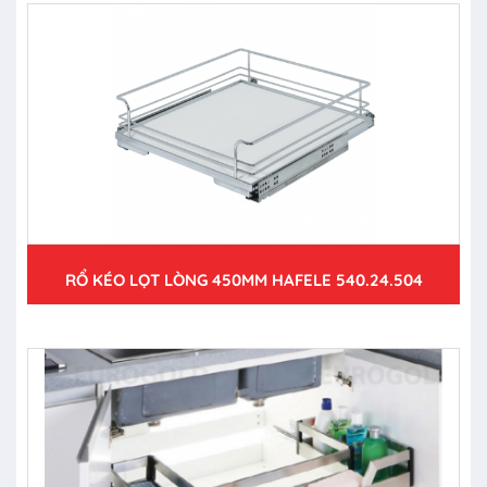
RỔ KÉO LỌT LÒNG 450MM HAFELE 540.24.504