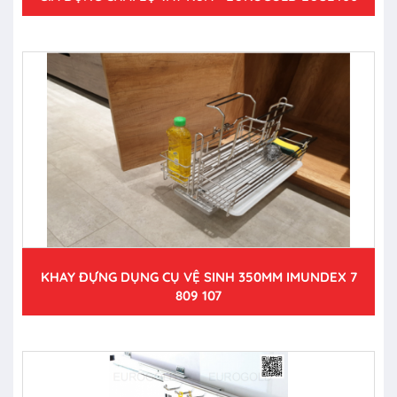
KHAY ĐỰNG DỤNG CỤ VỆ SINH 350MM IMUNDEX 7
809 107