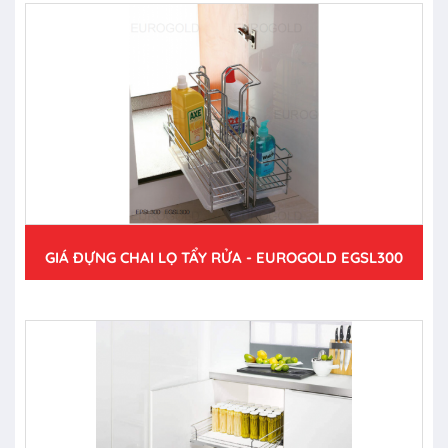
GIÁ ĐỰNG CHAI LỌ TẨY RỬA - EUROGOLD EGSL300