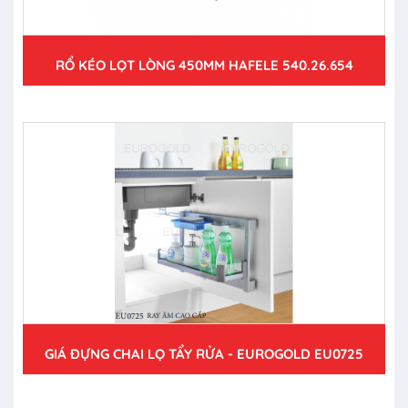
RỔ KÉO LỌT LÒNG 450MM HAFELE 540.26.654
GIÁ ĐỰNG CHAI LỌ TẨY RỬA - EUROGOLD EU0725