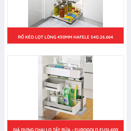
RỔ KÉO LỌT LÒNG 450MM HAFELE 540.26.664
GIÁ ĐỰNG CHAI LỌ TẨY RỬA - EUROGOLD EUSL400