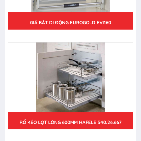
GIÁ BÁT DI ĐỘNG EUROGOLD EVI160
RỔ KÉO LỌT LÒNG 600MM HAFELE 540.26.667