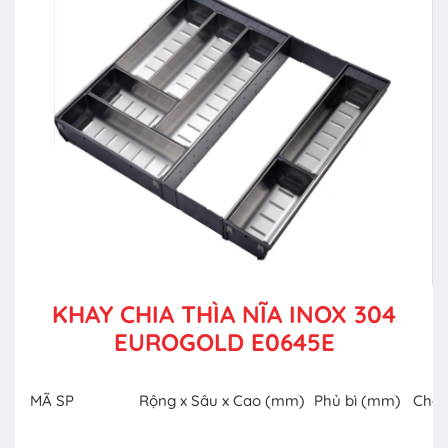
KHAY CHIA THÌA NĨA INOX 304
EUROGOLD E0645E
MÃ SP
Rộng x Sâu x Cao (mm)
Phủ bì (mm)
Chất 