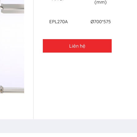
(mm)
EPL270A
Ø700*575
Liên hệ