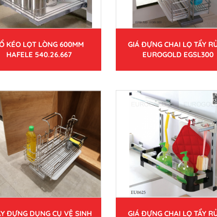
Ổ KÉO LỌT LÒNG 600MM
GIÁ ĐỰNG CHAI LỌ TẨY RỬ
HAFELE 540.26.667
EUROGOLD EGSL300
Y ĐỰNG DỤNG CỤ VỆ SINH
GIÁ ĐỰNG CHAI LỌ TẨY RỬ