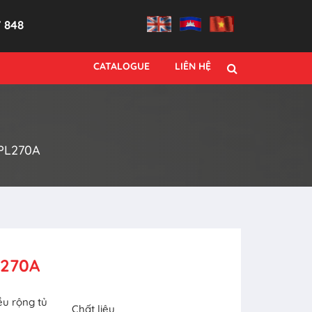
7 848
CATALOGUE
LIÊN HỆ
PL270A
270A
ều rộng tủ
Chất liệu