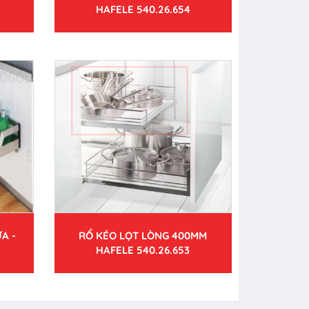
HAFELE 540.26.654
A -
RỔ KÉO LỌT LÒNG 400MM
HAFELE 540.26.653