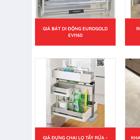
GIÁ BÁT DI ĐỘNG EUROGOLD
R
EVI160
GIÁ ĐỰNG CHAI LỌ TẨY RỬA -
KHA