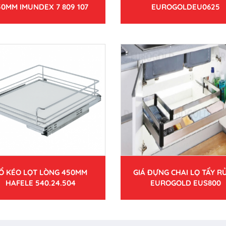
50MM IMUNDEX 7 809 107
EUROGOLDEU0625
Ổ KÉO LỌT LÒNG 450MM
GIÁ ĐỰNG CHAI LỌ TẨY RỬ
HAFELE 540.24.504
EUROGOLD EUS800