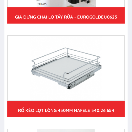
GIÁ ĐỰNG CHAI LỌ TẨY RỬA - EUROGOLDEU0625
RỔ KÉO LỌT LÒNG 450MM HAFELE 540.26.654