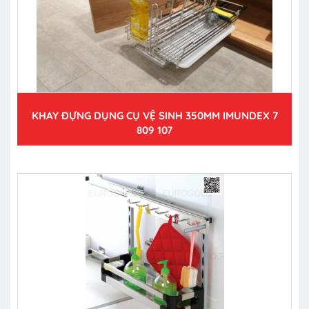
KHAY ĐỰNG DỤNG CỤ VỆ SINH 350MM IMUNDEX 7
809 107