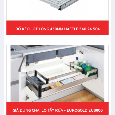
RỔ KÉO LỌT LÒNG 450MM HAFELE 540.24.504
GIÁ ĐỰNG CHAI LỌ TẨY RỬA - EUROGOLD EUS800