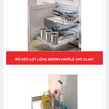
RỔ KÉO LỌT LÒNG 600MM HAFELE 540.26.667