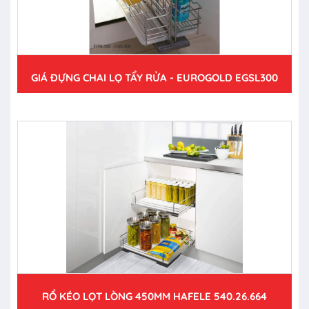
GIÁ ĐỰNG CHAI LỌ TẨY RỬA - EUROGOLD EGSL300
RỔ KÉO LỌT LÒNG 450MM HAFELE 540.26.664