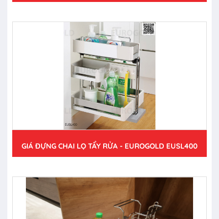
GIÁ ĐỰNG CHAI LỌ TẨY RỬA - EUROGOLD EUSL400