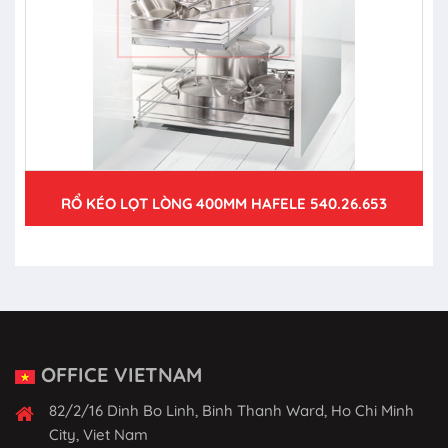
RỔ KÉO LỌT LÒNG 400MM HAFELE 540.26.653
OFFICE VIETNAM
82/2/16 Dinh Bo Linh, Binh Thanh Ward, Ho Chi Minh
City, Viet Nam