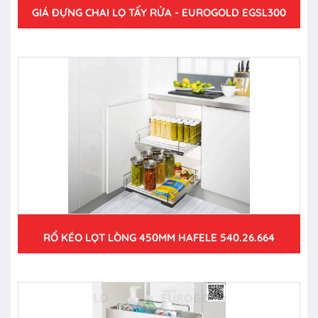
GIÁ ĐỰNG CHAI LỌ TẨY RỬA - EUROGOLD EGSL300
RỔ KÉO LỌT LÒNG 450MM HAFELE 540.26.664