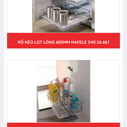
RỔ KÉO LỌT LÒNG 600MM HAFELE 540.26.667