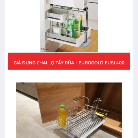
GIÁ ĐỰNG CHAI LỌ TẨY RỬA - EUROGOLD EUSL400