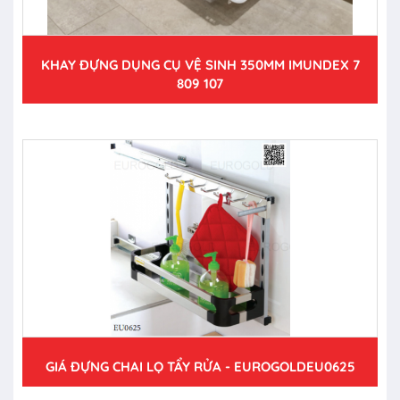
KHAY ĐỰNG DỤNG CỤ VỆ SINH 350MM IMUNDEX 7
809 107
GIÁ ĐỰNG CHAI LỌ TẨY RỬA - EUROGOLDEU0625