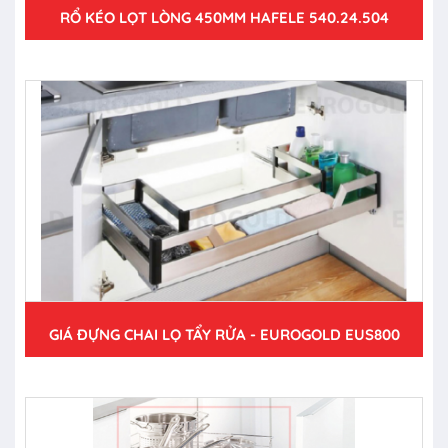
RỔ KÉO LỌT LÒNG 450MM HAFELE 540.24.504
GIÁ ĐỰNG CHAI LỌ TẨY RỬA - EUROGOLD EUS800