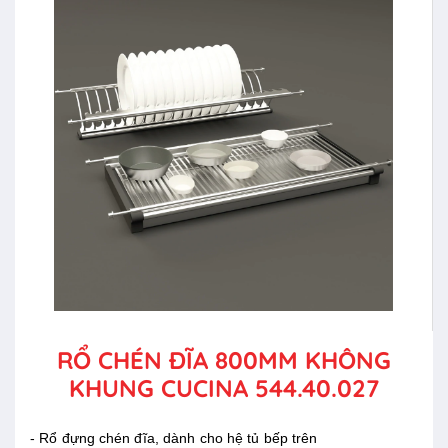
RỔ CHÉN ĐĨA 800MM KHÔNG
KHUNG CUCINA 544.40.027
- Rổ đựng chén đĩa, dành cho hệ tủ bếp trên