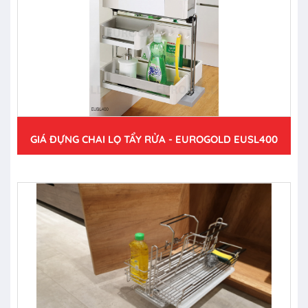
GIÁ ĐỰNG CHAI LỌ TẨY RỬA - EUROGOLD EUSL400