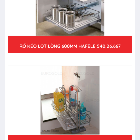
RỔ KÉO LỌT LÒNG 600MM HAFELE 540.26.667