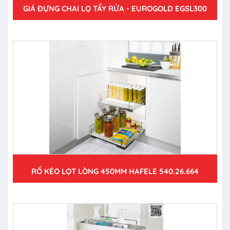
GIÁ ĐỰNG CHAI LỌ TẨY RỬA - EUROGOLD EGSL300
RỔ KÉO LỌT LÒNG 450MM HAFELE 540.26.664