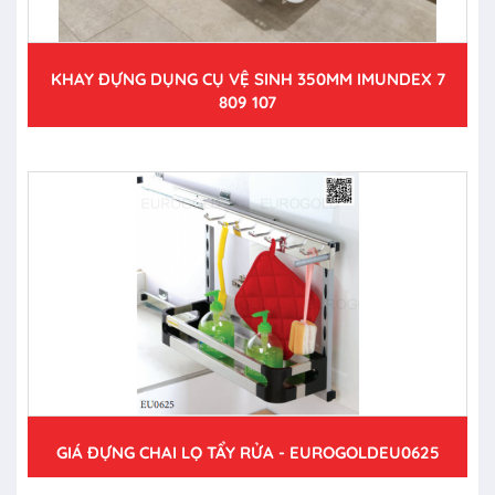
KHAY ĐỰNG DỤNG CỤ VỆ SINH 350MM IMUNDEX 7
809 107
GIÁ ĐỰNG CHAI LỌ TẨY RỬA - EUROGOLDEU0625