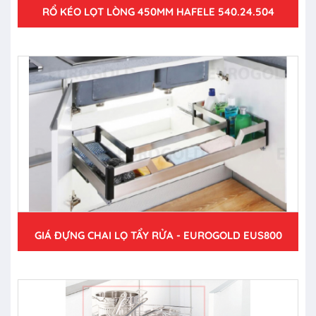
RỔ KÉO LỌT LÒNG 450MM HAFELE 540.24.504
GIÁ ĐỰNG CHAI LỌ TẨY RỬA - EUROGOLD EUS800