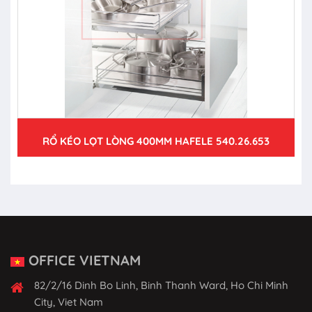
RỔ KÉO LỌT LÒNG 400MM HAFELE 540.26.653
OFFICE VIETNAM
82/2/16 Dinh Bo Linh, Binh Thanh Ward, Ho Chi Minh
City, Viet Nam