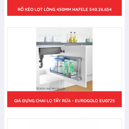
RỔ KÉO LỌT LÒNG 450MM HAFELE 540.26.654
GIÁ ĐỰNG CHAI LỌ TẨY RỬA - EUROGOLD EU0725