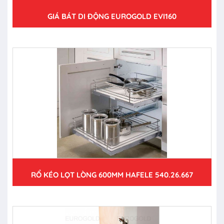
GIÁ BÁT DI ĐỘNG EUROGOLD EVI160
RỔ KÉO LỌT LÒNG 600MM HAFELE 540.26.667