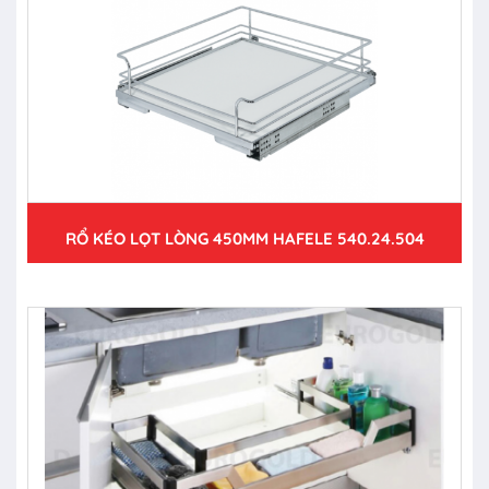
RỔ KÉO LỌT LÒNG 450MM HAFELE 540.24.504