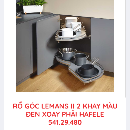
RỔ GÓC LEMANS II 2 KHAY MÀU
ĐEN XOAY PHẢI HAFELE
541.29.480