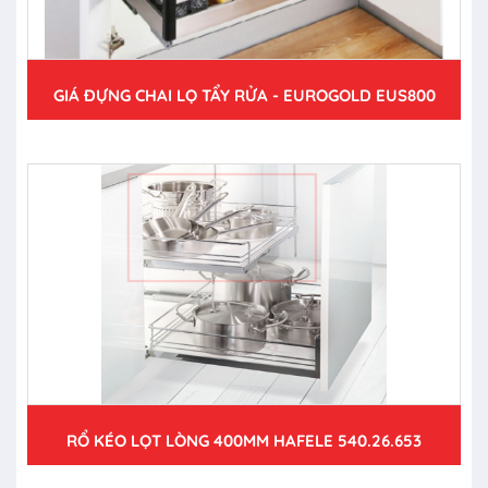
GIÁ ĐỰNG CHAI LỌ TẨY RỬA - EUROGOLD EUS800
RỔ KÉO LỌT LÒNG 400MM HAFELE 540.26.653