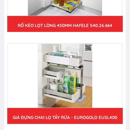
RỔ KÉO LỌT LÒNG 450MM HAFELE 540.26.664
GIÁ ĐỰNG CHAI LỌ TẨY RỬA - EUROGOLD EUSL400