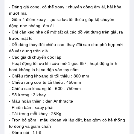
- Dáng giá cong, có thể xoay : chuyển động êm ái, hài hòa,
mượt mà
- Gồm 4 điểm xoay : tạo ra lực tối thiểu giúp kệ chuyển
động nhẹ nhàng, êm ái
- Chỉ cần kéo nhẹ để mở tất cả các đồ vật đựng trên giá, ra
trước mặt tủ
- Dễ dàng thay đổi chiều cao: thay đổi sao cho phù hợp với
đồ vật đựng trên giá
- Các giá di chuyển độc lập
- Hoạt động tối ưu khi cửa mở 1 góc 85º , hoạt động linh
hoạt không lo bị va đập vào tay nắm
- Chiều rộng khoang tủ tối thiểu : 800 mm
- Chiều rộng cửa tủ tối thiểu : 450mm
- Chiều cao khoang tủ : 600 - 750mm
- Số lượng : 2 khay
- Màu hoàn thiện : đen Anthracite
- Phiên bản : xoay phải
- Tải trọng mỗi khay : 25Kg
- Trọn bộ gồm : mẫu khoan và lắp đặt, bao gồm có hệ thống
tự đóng và giảm chấn
- Đóng gói : 1 bộ