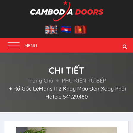
Toggle
MENU
navigation
CHI TIẾT
Trang Chủ
PHỤ KIỆN TỦ BẾP
Rổ Góc LeMans II 2 Khay Màu Đen Xoay Phải
Hafele 541.29.480