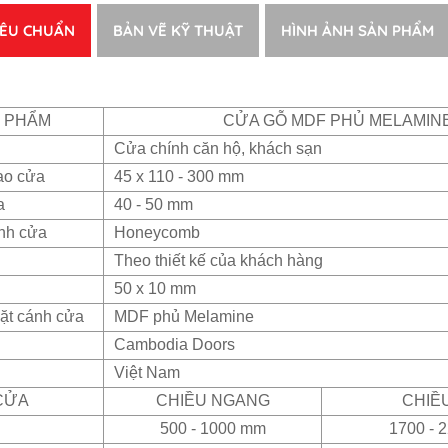
IÊU CHUẨN
BẢN VẼ KỸ THUẬT
HÌNH ẢNH SẢN PHẨM
N PHẨM
CỬA GỖ MDF PHỦ MELAMIN
Cửa chính căn hộ, khách sạn
ao cửa
45 x 110 - 300 mm
a
40 - 50 mm
ánh cửa
Honeycomb
Theo thiết kế của khách hàng
50 x 10 mm
ặt cánh cửa
MDF phủ Melamine
Cambodia Doors
Việt Nam
CỬA
CHIỀU NGANG
CHIỀ
500 - 1000 mm
1700 - 