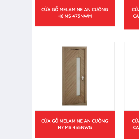
CỬA GỖ MELAMINE AN CƯỜNG
CỬ
H6 MS 475NWM
CA
CỬA GỖ MELAMINE AN CƯỜNG
CỬ
H7 MS 455NWG
CA