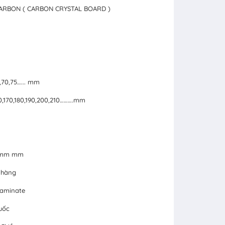
CARBON ( CARBON CRYSTAL BOARD )
5,70,75…... mm
160,170,180,190,200,210……….mm
24mm mm
 hàng
Laminate
uốc