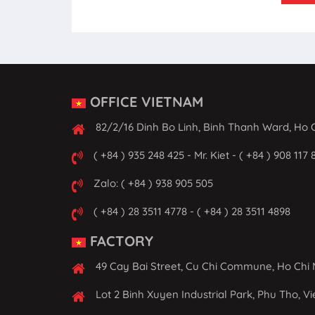
OFFICE VIETNAM
82/2/16 Dinh Bo Linh, Binh Thanh Ward, Ho C
( +84 ) 935 248 425 - Mr. Kiet - ( +84 ) 908 117 
Zalo: ( +84 ) 938 905 505
( +84 ) 28 3511 4778 - ( +84 ) 28 3511 4898
FACTORY
49 Cay Bai Street, Cu Chi Commune, Ho Chi 
Lot 2 Binh Xuyen Industrial Park, Phu Tho, V