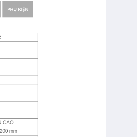
PHỤ KIỆN
E
U CAO
2200 mm