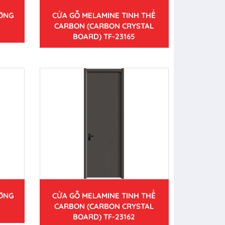
ƯỜNG
CỬA GỖ MELAMINE TINH THỂ
CARBON (CARBON CRYSTAL
BOARD) TF-23165
ƯỜNG
CỬA GỖ MELAMINE TINH THỂ
CARBON (CARBON CRYSTAL
BOARD) TF-23162