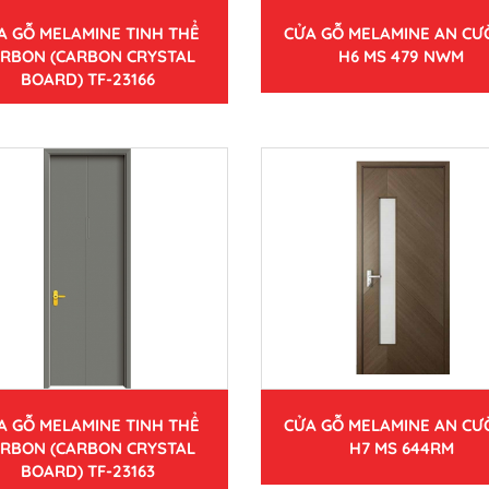
A GỖ MELAMINE TINH THỂ
CỬA GỖ MELAMINE AN C
RBON (CARBON CRYSTAL
H6 MS 479 NWM
BOARD) TF-23166
A GỖ MELAMINE TINH THỂ
CỬA GỖ MELAMINE AN C
RBON (CARBON CRYSTAL
H7 MS 644RM
BOARD) TF-23163