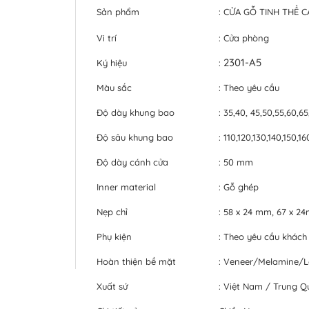
Sản phẩm
: CỬA GỖ TINH THỂ 
Vi trí
: Cửa phòng
2301-A5
Ký hiệu
:
Màu sắc
: Theo yêu cầu
Độ dày khung bao
: 35,40, 45,50,55,60,6
Độ sâu khung bao
: 110,120,130,140,150,
Độ dày cánh cửa
: 50 mm
Inner material
: Gỗ ghép
Nẹp chỉ
: 58 x 24 mm, 67 x 
Phụ kiện
: Theo yêu cầu khách
Hoàn thiện bề mặt
: Veneer/Melamine/
Xuất sứ
: Việt Nam / Trung Q