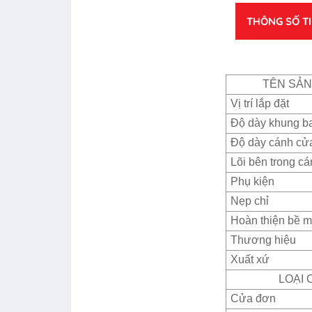
THÔNG SỐ T
TÊN SẢ
Vị trí lắp đặt
Độ dày khung b
Độ dày cánh cử
Lõi bên trong c
Phụ kiện
Nẹp chỉ
Hoàn thiện bề m
Thương hiệu
Xuất xứ
LOẠI 
Cửa đơn