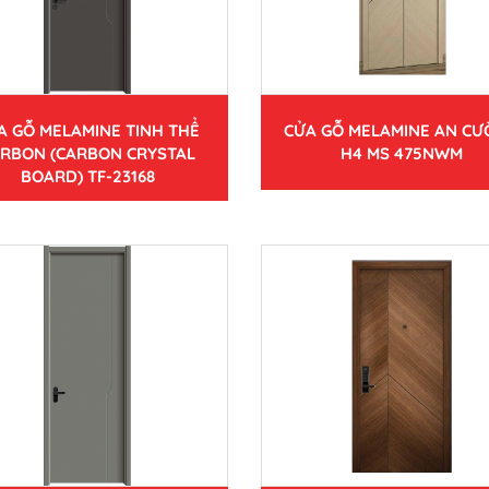
A GỖ MELAMINE TINH THỂ
CỬA GỖ MELAMINE AN C
RBON (CARBON CRYSTAL
H4 MS 475NWM
BOARD) TF-23168