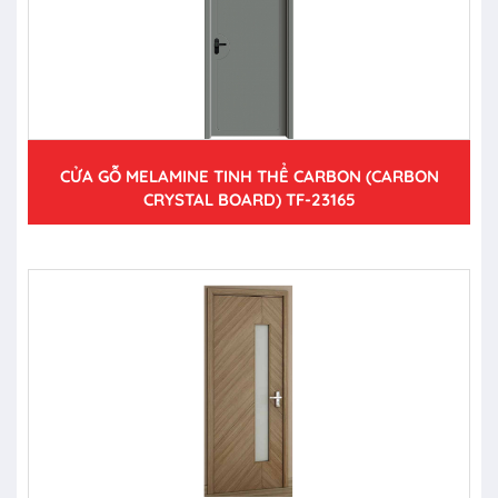
CỬA GỖ MELAMINE TINH THỂ CARBON (CARBON
CRYSTAL BOARD) TF-23165