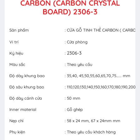
CARBON (CARBON CRYSTAL
BOARD) 2306-3
Sản phẩm
: CỬA GỖ TINH THỂ CARBON ( CARBON
Vi trí
: Cửa phòng
2306-3
Ký hiệu
:
Màu sắc
: Theo yêu cầu
Độ dày khung bao
: 35,40, 45,50,55,60,65,70,75…... mm
Độ sâu khung bao
: 110,120,130,140,150,160,170,180,190,20
Độ dày cánh cửa
: 50 mm
Inner material
: Gỗ ghép
Nẹp chỉ
: 58 x 24 mm, 67 x 24mm mm
Phụ kiện
: Theo yêu cầu khách hàng