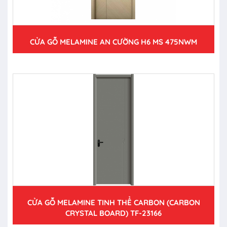
CỬA GỖ MELAMINE AN CƯỜNG H6 MS 475NWM
CỬA GỖ MELAMINE TINH THỂ CARBON (CARBON
CRYSTAL BOARD) TF-23166