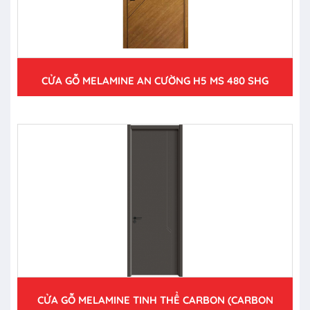
CỬA GỖ MELAMINE AN CƯỜNG H5 MS 480 SHG
CỬA GỖ MELAMINE TINH THỂ CARBON (CARBON