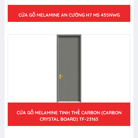
CỬA GỖ MELAMINE AN CƯỜNG H7 MS 455NWG
CỬA GỖ MELAMINE TINH THỂ CARBON (CARBON
CRYSTAL BOARD) TF-23163