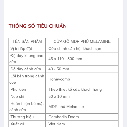
THÔNG SỐ TIÊU CHUẨN
TÊN SẢN PHẨM
CỬA GỖ MDF PHỦ MELAMINE
Vị trí lắp đặt
Cửa chính căn hộ, khách sạn
Độ dày khung bao
45 x 110 - 300 mm
cửa
Độ dày cánh cửa
40 - 50 mm
Lõi bên trong cánh
Honeycomb
cửa
Phụ kiện
Theo thiết kế của khách hàng
Nẹp chỉ
50 x 10 mm
Hoàn thiện bề mặt
MDF phủ Melamine
cánh cửa
Thương hiệu
Cambodia Doors
Xuất xứ
Việt Nam