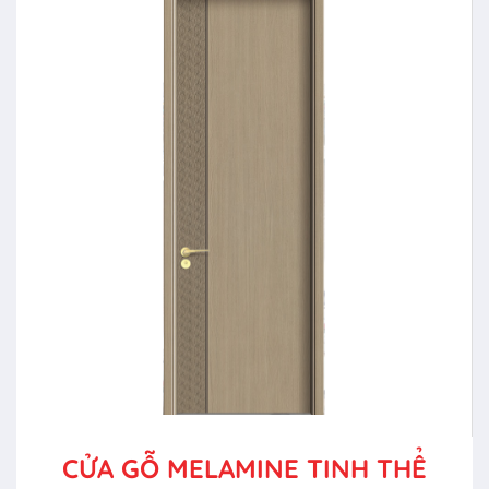
CỬA GỖ MELAMINE TINH THỂ