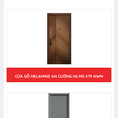
CỬA GỖ MELAMINE AN CƯỜNG H6 MS 479 NWM