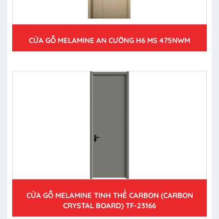
CỬA GỖ MELAMINE AN CƯỜNG H6 MS 475NWM
CỬA GỖ MELAMINE TINH THỂ CARBON (CARBON
CRYSTAL BOARD) TF-23166