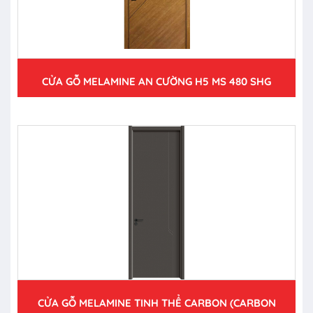
CỬA GỖ MELAMINE AN CƯỜNG H5 MS 480 SHG
CỬA GỖ MELAMINE TINH THỂ CARBON (CARBON