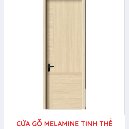
CỬA GỖ MELAMINE TINH THỂ