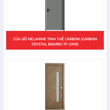
CỬA GỖ MELAMINE TINH THỂ CARBON (CARBON
CRYSTAL BOARD) TF-23165