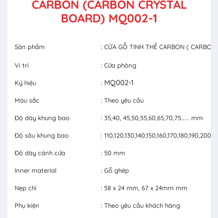
CARBON (CARBON CRYSTAL
BOARD) MQ002-1
Sản phẩm
: CỬA GỖ TINH THỂ CARBON ( CARBON
Vi trí
: Cửa phòng
MQ002-1
Ký hiệu
:
Màu sắc
: Theo yêu cầu
Độ dày khung bao
: 35,40, 45,50,55,60,65,70,75…... mm
Độ sâu khung bao
: 110,120,130,140,150,160,170,180,190,20
Độ dày cánh cửa
: 50 mm
Inner material
: Gỗ ghép
Nẹp chỉ
: 58 x 24 mm, 67 x 24mm mm
Phụ kiện
: Theo yêu cầu khách hàng