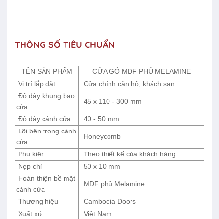
THÔNG SỐ TIÊU CHUẨN
TÊN SẢN PHẨM
CỬA GỖ MDF PHỦ MELAMINE
Vị trí lắp đặt
Cửa chính căn hộ, khách sạn
Độ dày khung bao
45 x 110 - 300 mm
cửa
Độ dày cánh cửa
40 - 50 mm
Lõi bên trong cánh
Honeycomb
cửa
Phụ kiện
Theo thiết kế của khách hàng
Nẹp chỉ
50 x 10 mm
Hoàn thiện bề mặt
MDF phủ Melamine
cánh cửa
Thương hiệu
Cambodia Doors
Xuất xứ
Việt Nam