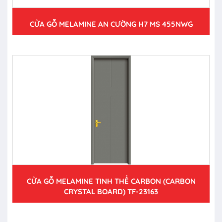
CỬA GỖ MELAMINE AN CƯỜNG H7 MS 455NWG
CỬA GỖ MELAMINE TINH THỂ CARBON (CARBON
CRYSTAL BOARD) TF-23163