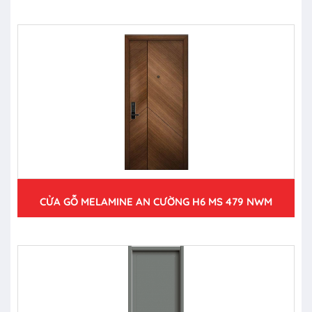
CỬA GỖ MELAMINE AN CƯỜNG H6 MS 479 NWM