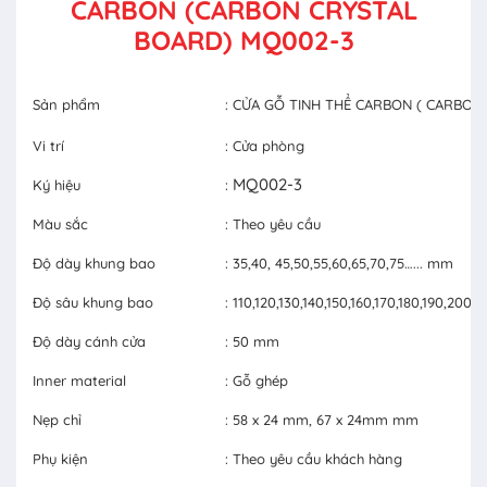
CARBON (CARBON CRYSTAL
BOARD) MQ002-3
Sản phẩm
: CỬA GỖ TINH THỂ CARBON ( CARBON
Vi trí
: Cửa phòng
MQ002-3
Ký hiệu
:
Màu sắc
: Theo yêu cầu
Độ dày khung bao
: 35,40, 45,50,55,60,65,70,75…... mm
Độ sâu khung bao
: 110,120,130,140,150,160,170,180,190,20
Độ dày cánh cửa
: 50 mm
Inner material
: Gỗ ghép
Nẹp chỉ
: 58 x 24 mm, 67 x 24mm mm
Phụ kiện
: Theo yêu cầu khách hàng