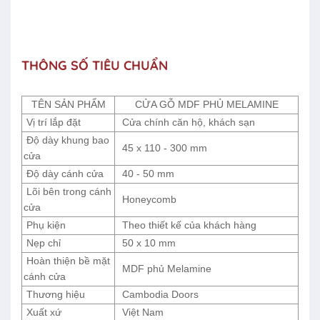
THÔNG SỐ TIÊU CHUẨN
TÊN SẢN PHẨM
CỬA GỖ MDF PHỦ MELAMINE
Vị trí lắp đặt
Cửa chính căn hộ, khách sạn
Độ dày khung bao
45 x 110 - 300 mm
cửa
Độ dày cánh cửa
40 - 50 mm
Lõi bên trong cánh
Honeycomb
cửa
Phụ kiện
Theo thiết kế của khách hàng
Nẹp chỉ
50 x 10 mm
Hoàn thiện bề mặt
MDF phủ Melamine
cánh cửa
Thương hiệu
Cambodia Doors
Xuất xứ
Việt Nam