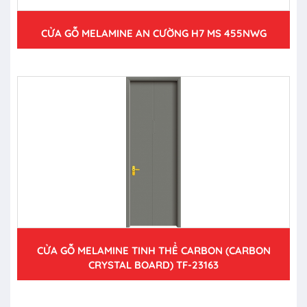
CỬA GỖ MELAMINE AN CƯỜNG H7 MS 455NWG
CỬA GỖ MELAMINE TINH THỂ CARBON (CARBON
CRYSTAL BOARD) TF-23163