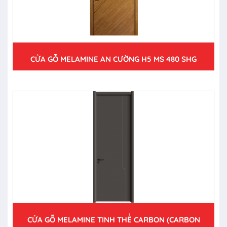
CỬA GỖ MELAMINE AN CƯỜNG H5 MS 480 SHG
CỬA GỖ MELAMINE TINH THỂ CARBON (CARBON