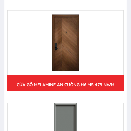
CỬA GỖ MELAMINE AN CƯỜNG H6 MS 479 NWM