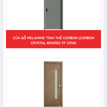
CỬA GỖ MELAMINE TINH THỂ CARBON (CARBON
CRYSTAL BOARD) TF-23165