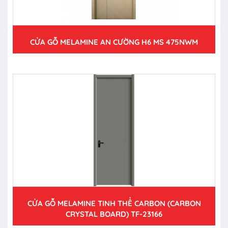
CỬA GỖ MELAMINE AN CƯỜNG H6 MS 475NWM
CỬA GỖ MELAMINE TINH THỂ CARBON (CARBON
CRYSTAL BOARD) TF-23166