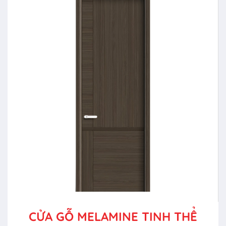
CỬA GỖ MELAMINE TINH THỂ