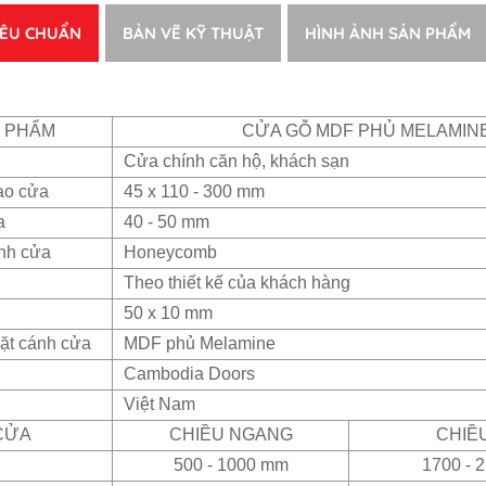
IÊU CHUẨN
BẢN VẼ KỸ THUẬT
HÌNH ẢNH SẢN PHẨM
N PHẨM
CỬA GỖ MDF PHỦ MELAMIN
Cửa chính căn hộ, khách sạn
ao cửa
45 x 110 - 300 mm
a
40 - 50 mm
ánh cửa
Honeycomb
Theo thiết kế của khách hàng
50 x 10 mm
ặt cánh cửa
MDF phủ Melamine
Cambodia Doors
Việt Nam
CỬA
CHIỀU NGANG
CHIỀ
500 - 1000 mm
1700 - 