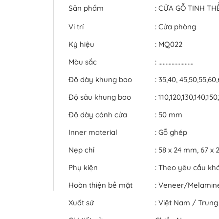
Sản phẩm
: CỬA GỖ TINH T
Vi trí
: Cửa phòng
Ký hiệu
: MQ022
Màu sắc
: ……………………
Độ dày khung bao
: 35,40, 45,50,55,60
Độ sâu khung bao
: 110,120,130,140,1
Độ dày cánh cửa
: 50 mm
Inner material
: Gỗ ghép
Nẹp chỉ
: 58 x 24 mm, 67 
Phụ kiện
: Theo yêu cầu kh
Hoàn thiện bề mặt
: Veneer/Melami
Xuất sứ
: Việt Nam / Trun