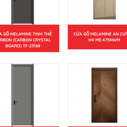
A GỖ MELAMINE TINH THỂ
CỬA GỖ MELAMINE AN C
RBON (CARBON CRYSTAL
H4 MS 475NWM
BOARD) TF-23168