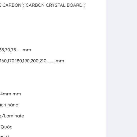
HỂ CARBON ( CARBON CRYSTAL BOARD )
,65,70,75…... mm
50,160,170,180,190,200,210……….mm
x 24mm mm
ách hàng
ne/Laminate
g Quốc