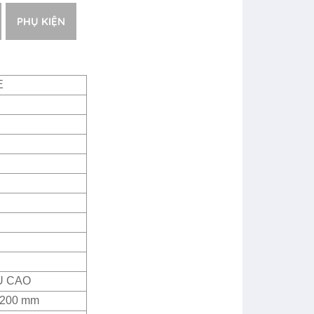
PHỤ KIỆN
E
U CAO
2200 mm