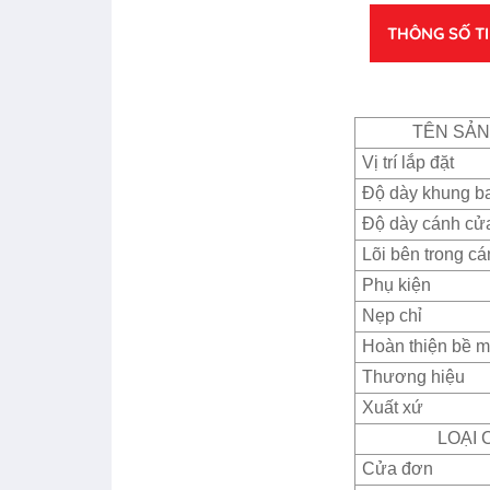
THÔNG SỐ T
TÊN SẢ
Vị trí lắp đặt
Độ dày khung b
Độ dày cánh cử
Lõi bên trong c
Phụ kiện
Nẹp chỉ
Hoàn thiện bề m
Thương hiệu
Xuất xứ
LOẠI 
Cửa đơn