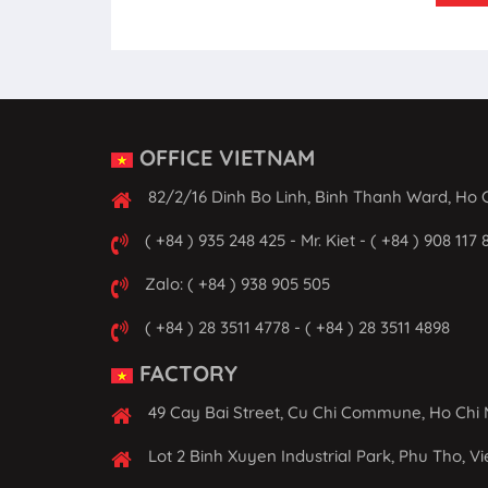
OFFICE VIETNAM
82/2/16 Dinh Bo Linh, Binh Thanh Ward, Ho C
( +84 ) 935 248 425 - Mr. Kiet - ( +84 ) 908 117 
Zalo: ( +84 ) 938 905 505
( +84 ) 28 3511 4778 - ( +84 ) 28 3511 4898
FACTORY
49 Cay Bai Street, Cu Chi Commune, Ho Chi 
Lot 2 Binh Xuyen Industrial Park, Phu Tho, V