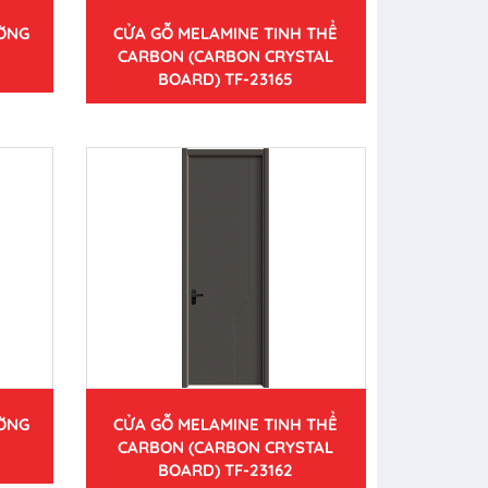
ƯỜNG
CỬA GỖ MELAMINE TINH THỂ
CARBON (CARBON CRYSTAL
BOARD) TF-23165
ƯỜNG
CỬA GỖ MELAMINE TINH THỂ
CARBON (CARBON CRYSTAL
BOARD) TF-23162