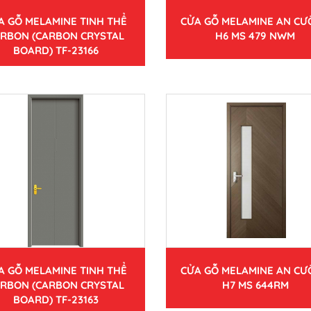
A GỖ MELAMINE TINH THỂ
CỬA GỖ MELAMINE AN C
RBON (CARBON CRYSTAL
H6 MS 479 NWM
BOARD) TF-23166
A GỖ MELAMINE TINH THỂ
CỬA GỖ MELAMINE AN C
RBON (CARBON CRYSTAL
H7 MS 644RM
BOARD) TF-23163