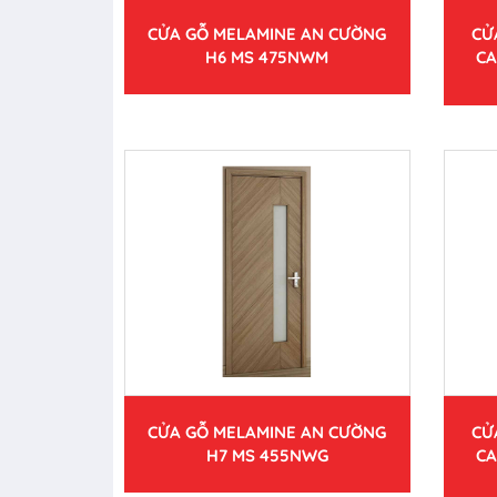
CỬA GỖ MELAMINE AN CƯỜNG
CỬ
H6 MS 475NWM
CA
CỬA GỖ MELAMINE AN CƯỜNG
CỬ
H7 MS 455NWG
CA