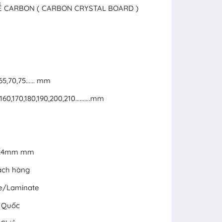
HỂ CARBON ( CARBON CRYSTAL BOARD )
,65,70,75…... mm
50,160,170,180,190,200,210……….mm
x 24mm mm
ách hàng
ne/Laminate
g Quốc