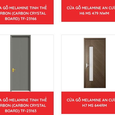
A GỖ MELAMINE TINH THỂ
CỬA GỖ MELAMINE AN C
RBON (CARBON CRYSTAL
H6 MS 479 NWM
BOARD) TF-23166
A GỖ MELAMINE TINH THỂ
CỬA GỖ MELAMINE AN C
RBON (CARBON CRYSTAL
H7 MS 644RM
BOARD) TF-23163