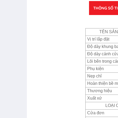
THÔNG SỐ T
TÊN SẢ
Vị trí lắp đặt
Độ dày khung b
Độ dày cánh cử
Lõi bên trong c
Phụ kiện
Nẹp chỉ
Hoàn thiện bề m
Thương hiệu
Xuất xứ
LOẠI 
Cửa đơn