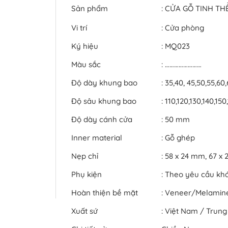
Sản phẩm
: CỬA GỖ TINH T
Vi trí
: Cửa phòng
Ký hiệu
: MQ023
Màu sắc
: ……………………
Độ dày khung bao
: 35,40, 45,50,55,60
Độ sâu khung bao
: 110,120,130,140,1
Độ dày cánh cửa
: 50 mm
Inner material
: Gỗ ghép
Nẹp chỉ
: 58 x 24 mm, 67 
Phụ kiện
: Theo yêu cầu kh
Hoàn thiện bề mặt
: Veneer/Melami
Xuất sứ
: Việt Nam / Trun