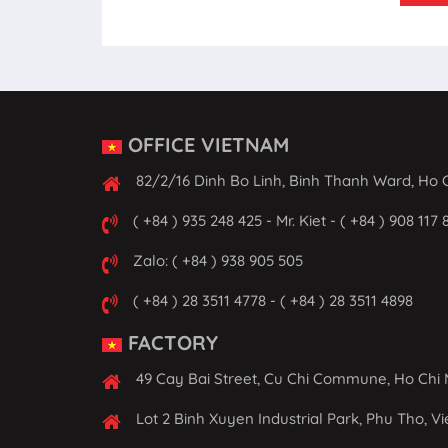
OFFICE VIETNAM
82/2/16 Dinh Bo Linh, Binh Thanh Ward, Ho C
( +84 ) 935 248 425 - Mr. Kiet - ( +84 ) 908 117 
Zalo: ( +84 ) 938 905 505
( +84 ) 28 3511 4778 - ( +84 ) 28 3511 4898
FACTORY
49 Cay Bai Street, Cu Chi Commune, Ho Chi 
Lot 2 Binh Xuyen Industrial Park, Phu Tho, V