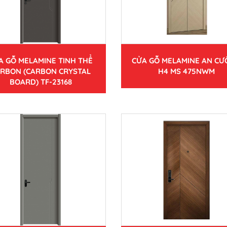
A GỖ MELAMINE TINH THỂ
CỬA GỖ MELAMINE AN C
RBON (CARBON CRYSTAL
H4 MS 475NWM
BOARD) TF-23168