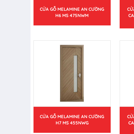
CỬA GỖ MELAMINE AN CƯỜNG
CỬ
H6 MS 475NWM
CA
CỬA GỖ MELAMINE AN CƯỜNG
CỬ
H7 MS 455NWG
CA