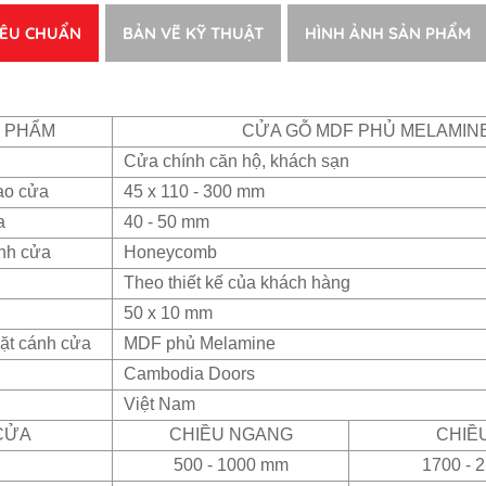
IÊU CHUẨN
BẢN VẼ KỸ THUẬT
HÌNH ẢNH SẢN PHẨM
N PHẨM
CỬA GỖ MDF PHỦ MELAMIN
Cửa chính căn hộ, khách sạn
ao cửa
45 x 110 - 300 mm
a
40 - 50 mm
ánh cửa
Honeycomb
Theo thiết kế của khách hàng
50 x 10 mm
ặt cánh cửa
MDF phủ Melamine
Cambodia Doors
Việt Nam
CỬA
CHIỀU NGANG
CHIỀ
500 - 1000 mm
1700 - 