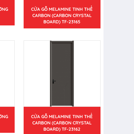
ƯỜNG
CỬA GỖ MELAMINE TINH THỂ
CARBON (CARBON CRYSTAL
BOARD) TF-23165
ƯỜNG
CỬA GỖ MELAMINE TINH THỂ
CARBON (CARBON CRYSTAL
BOARD) TF-23162