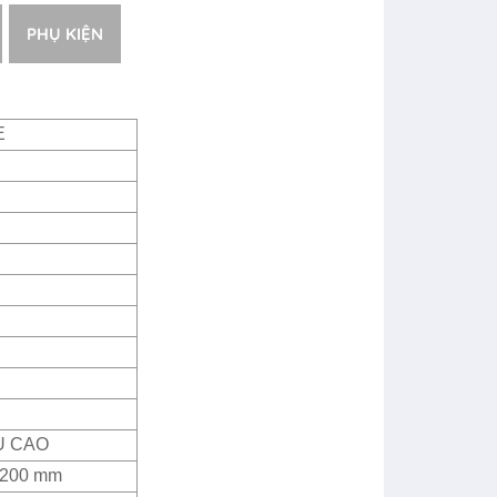
PHỤ KIỆN
E
U CAO
2200 mm