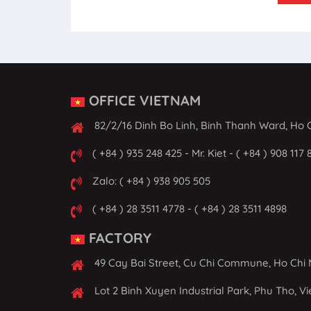
OFFICE VIETNAM
82/2/16 Dinh Bo Linh, Binh Thanh Ward, Ho C
( +84 ) 935 248 425 - Mr. Kiet - ( +84 ) 908 117 
Zalo: ( +84 ) 938 905 505
( +84 ) 28 3511 4778 - ( +84 ) 28 3511 4898
FACTORY
49 Cay Bai Street, Cu Chi Commune, Ho Chi 
Lot 2 Binh Xuyen Industrial Park, Phu Tho, V