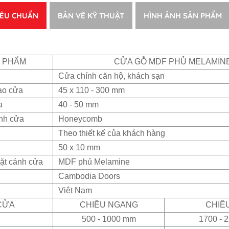
IÊU CHUẨN
BẢN VẼ KỸ THUẬT
HÌNH ẢNH SẢN PHẨM
N PHẨM
CỬA GỖ MDF PHỦ MELAMIN
Cửa chính căn hộ, khách sạn
ao cửa
45 x 110 - 300 mm
a
40 - 50 mm
ánh cửa
Honeycomb
Theo thiết kế của khách hàng
50 x 10 mm
ặt cánh cửa
MDF phủ Melamine
Cambodia Doors
Việt Nam
CỬA
CHIỀU NGANG
CHIỀ
500 - 1000 mm
1700 - 