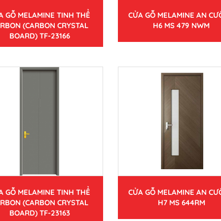
A GỖ MELAMINE TINH THỂ
CỬA GỖ MELAMINE AN C
RBON (CARBON CRYSTAL
H6 MS 479 NWM
BOARD) TF-23166
A GỖ MELAMINE TINH THỂ
CỬA GỖ MELAMINE AN C
RBON (CARBON CRYSTAL
H7 MS 644RM
BOARD) TF-23163