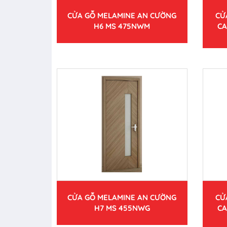
CỬA GỖ MELAMINE AN CƯỜNG
CỬ
H6 MS 475NWM
CA
CỬA GỖ MELAMINE AN CƯỜNG
CỬ
H7 MS 455NWG
CA