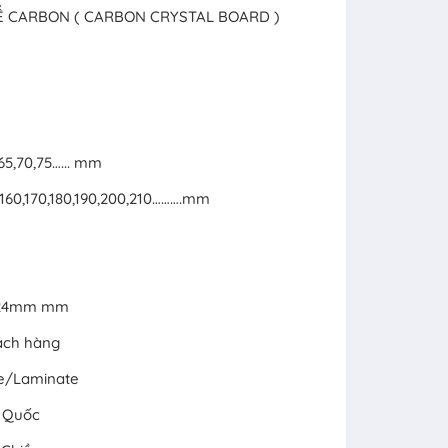
HỂ CARBON ( CARBON CRYSTAL BOARD )
,65,70,75…... mm
50,160,170,180,190,200,210……….mm
x 24mm mm
ách hàng
ne/Laminate
g Quốc