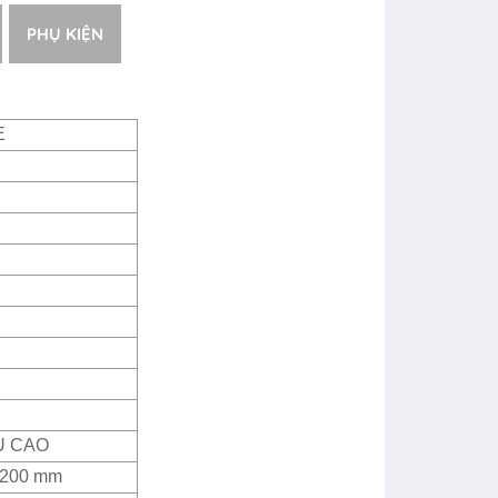
PHỤ KIỆN
E
U CAO
2200 mm