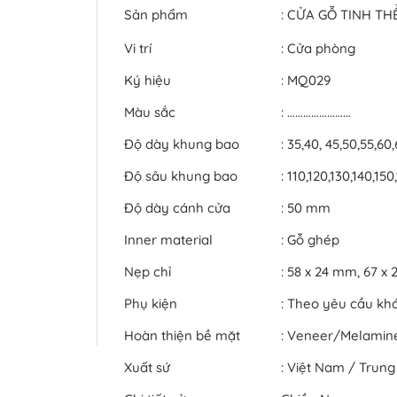
Sản phẩm
: CỬA GỖ TINH T
Vi trí
: Cửa phòng
Ký hiệu
: MQ029
Màu sắc
: ……………………
Độ dày khung bao
: 35,40, 45,50,55,60
Độ sâu khung bao
: 110,120,130,140,1
Độ dày cánh cửa
: 50 mm
Inner material
: Gỗ ghép
Nẹp chỉ
: 58 x 24 mm, 67 
Phụ kiện
: Theo yêu cầu kh
Hoàn thiện bề mặt
: Veneer/Melami
Xuất sứ
: Việt Nam / Trun