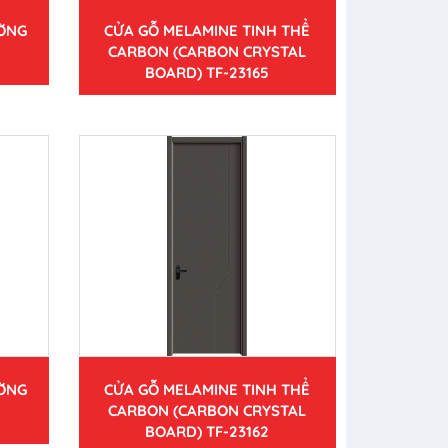
ƯỜNG
CỬA GỖ MELAMINE TINH THỂ
CARBON (CARBON CRYSTAL
BOARD) TF-23165
ƯỜNG
CỬA GỖ MELAMINE TINH THỂ
CARBON (CARBON CRYSTAL
BOARD) TF-23162