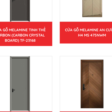
A GỖ MELAMINE TINH THỂ
CỬA GỖ MELAMINE AN C
RBON (CARBON CRYSTAL
H4 MS 475NWM
BOARD) TF-23168