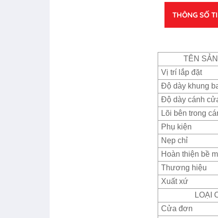
THÔNG SỐ T
TÊN SẢ
Vị trí lắp đặt
Độ dày khung b
Độ dày cánh cử
Lõi bên trong c
Phụ kiện
Nẹp chỉ
Hoàn thiện bề m
Thương hiệu
Xuất xứ
LOẠI 
Cửa đơn