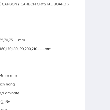
HỂ CARBON ( CARBON CRYSTAL BOARD )
,65,70,75…... mm
50,160,170,180,190,200,210……….mm
x 24mm mm
ách hàng
ne/Laminate
g Quốc