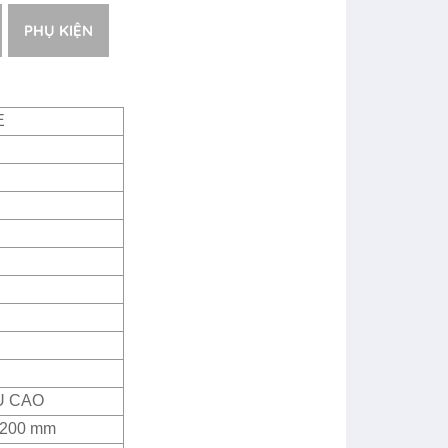
PHỤ KIỆN
E
U CAO
2200 mm