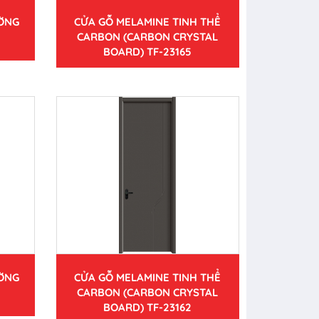
ƯỜNG
CỬA GỖ MELAMINE TINH THỂ
CARBON (CARBON CRYSTAL
BOARD) TF-23165
ƯỜNG
CỬA GỖ MELAMINE TINH THỂ
CARBON (CARBON CRYSTAL
BOARD) TF-23162