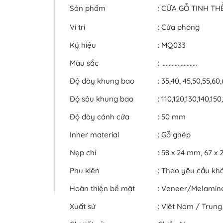
Sản phẩm
: CỬA GỖ TINH T
Vi trí
: Cửa phòng
Ký hiệu
: MQ033
Màu sắc
: ……………………
Độ dày khung bao
: 35,40, 45,50,55,60
Độ sâu khung bao
: 110,120,130,140,1
Độ dày cánh cửa
: 50 mm
Inner material
: Gỗ ghép
Nẹp chỉ
: 58 x 24 mm, 67 
Phụ kiện
: Theo yêu cầu kh
Hoàn thiện bề mặt
: Veneer/Melami
Xuất sứ
: Việt Nam / Trun