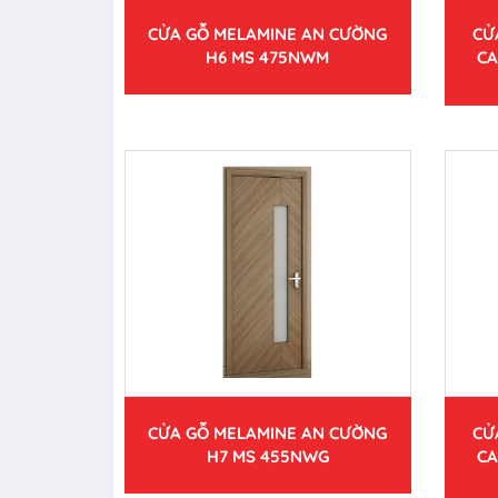
CỬA GỖ MELAMINE AN CƯỜNG
CỬ
H6 MS 475NWM
CA
CỬA GỖ MELAMINE AN CƯỜNG
CỬ
H7 MS 455NWG
CA