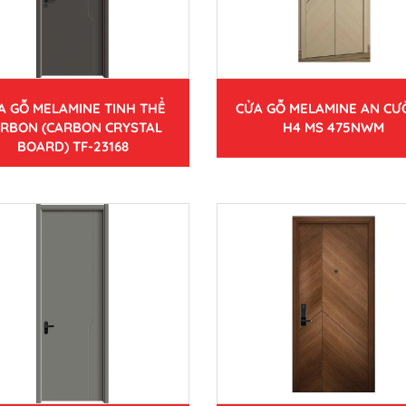
A GỖ MELAMINE TINH THỂ
CỬA GỖ MELAMINE AN C
RBON (CARBON CRYSTAL
H4 MS 475NWM
BOARD) TF-23168