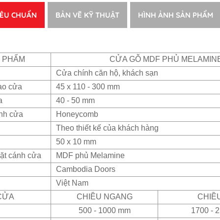
IÊU CHUẨN
BẢN VẼ KỸ THUẬT
HÌNH ẢNH SẢN PHẨM
N PHẨM
CỬA GỖ MDF PHỦ MELAMIN
Cửa chính căn hộ, khách sạn
ao cửa
45 x 110 - 300 mm
a
40 - 50 mm
ánh cửa
Honeycomb
Theo thiết kế của khách hàng
50 x 10 mm
ặt cánh cửa
MDF phủ Melamine
Cambodia Doors
Việt Nam
CỬA
CHIỀU NGANG
CHIỀ
500 - 1000 mm
1700 - 