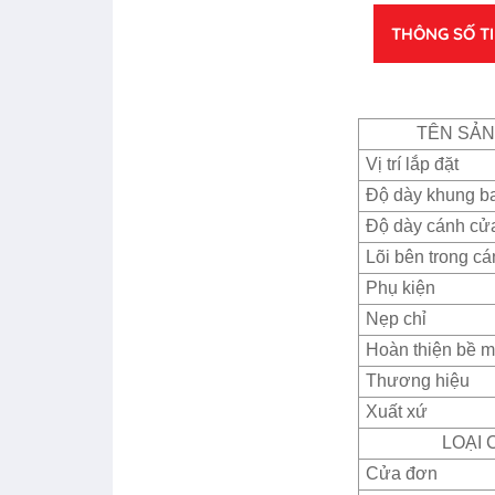
THÔNG SỐ T
TÊN SẢ
Vị trí lắp đặt
Độ dày khung b
Độ dày cánh cử
Lõi bên trong c
Phụ kiện
Nẹp chỉ
Hoàn thiện bề m
Thương hiệu
Xuất xứ
LOẠI 
Cửa đơn