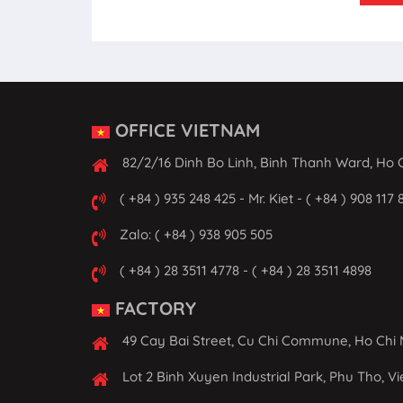
OFFICE VIETNAM
82/2/16 Dinh Bo Linh, Binh Thanh Ward, Ho C
( +84 ) 935 248 425 - Mr. Kiet - ( +84 ) 908 117 
Zalo: ( +84 ) 938 905 505
( +84 ) 28 3511 4778 - ( +84 ) 28 3511 4898
FACTORY
49 Cay Bai Street, Cu Chi Commune, Ho Chi 
Lot 2 Binh Xuyen Industrial Park, Phu Tho, V