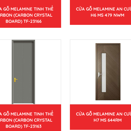
A GỖ MELAMINE TINH THỂ
CỬA GỖ MELAMINE AN C
RBON (CARBON CRYSTAL
H6 MS 479 NWM
BOARD) TF-23166
A GỖ MELAMINE TINH THỂ
CỬA GỖ MELAMINE AN C
RBON (CARBON CRYSTAL
H7 MS 644RM
BOARD) TF-23163