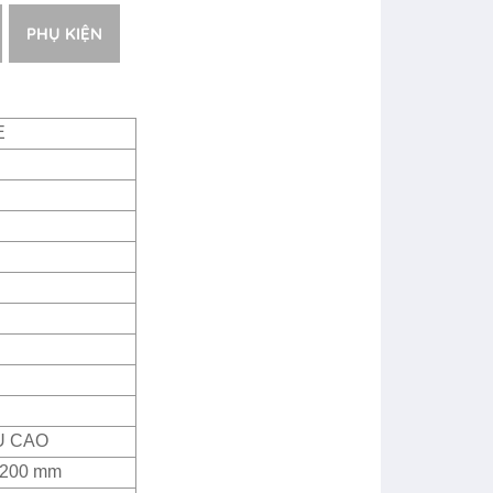
PHỤ KIỆN
E
U CAO
2200 mm