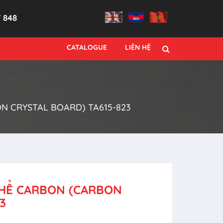
7 848
CATALOGUE
LIÊN HỆ
N CRYSTAL BOARD) TA615-823
THỂ CARBON (CARBON
3