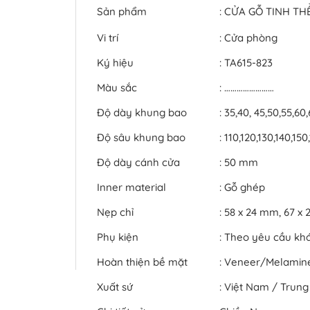
Sản phẩm
: CỬA GỖ TINH T
Vi trí
: Cửa phòng
Ký hiệu
: TA615-823
Màu sắc
: ……………………
Độ dày khung bao
: 35,40, 45,50,55,60
Độ sâu khung bao
: 110,120,130,140,1
Độ dày cánh cửa
: 50 mm
Inner material
: Gỗ ghép
Nẹp chỉ
: 58 x 24 mm, 67 
Phụ kiện
: Theo yêu cầu kh
Hoàn thiện bề mặt
: Veneer/Melami
Xuất sứ
: Việt Nam / Trun