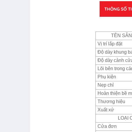
THÔNG SỐ T
TÊN SẢ
Vị trí lắp đặt
Độ dày khung b
Độ dày cánh cử
Lõi bên trong c
Phụ kiện
Nẹp chỉ
Hoàn thiện bề m
Thương hiệu
Xuất xứ
LOẠI 
Cửa đơn