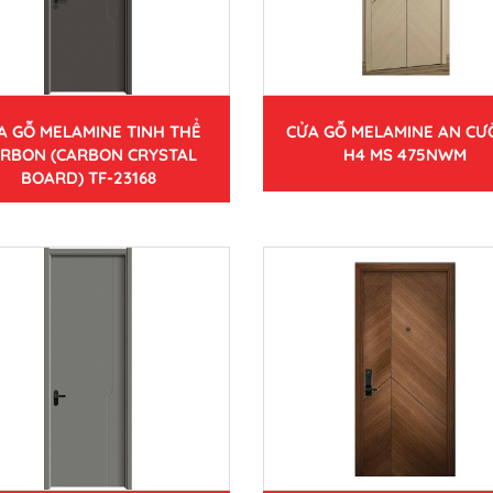
A GỖ MELAMINE TINH THỂ
CỬA GỖ MELAMINE AN C
RBON (CARBON CRYSTAL
H4 MS 475NWM
BOARD) TF-23168