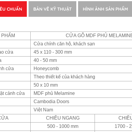
IÊU CHUẨN
BẢN VẼ KỸ THUẬT
HÌNH ẢNH SẢN PHẨM
N PHẨM
CỬA GỖ MDF PHỦ MELAMIN
Cửa chính căn hộ, khách sạn
ao cửa
45 x 110 - 300 mm
a
40 - 50 mm
ánh cửa
Honeycomb
Theo thiết kế của khách hàng
50 x 10 mm
ặt cánh cửa
MDF phủ Melamine
Cambodia Doors
Việt Nam
CỬA
CHIỀU NGANG
CHIỀ
500 - 1000 mm
1700 - 