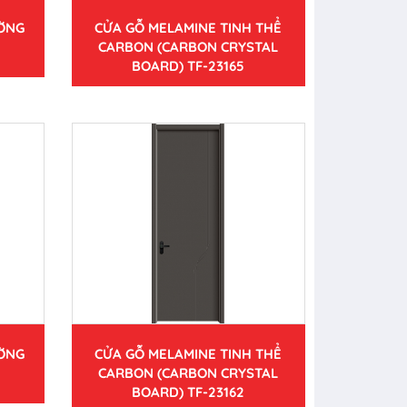
ƯỜNG
CỬA GỖ MELAMINE TINH THỂ
CARBON (CARBON CRYSTAL
BOARD) TF-23165
ƯỜNG
CỬA GỖ MELAMINE TINH THỂ
CARBON (CARBON CRYSTAL
BOARD) TF-23162