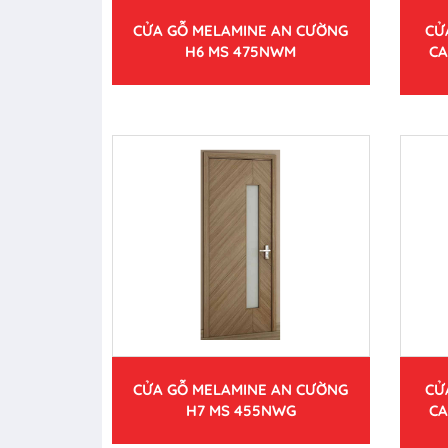
CỬA GỖ MELAMINE AN CƯỜNG
CỬ
H6 MS 475NWM
CA
CỬA GỖ MELAMINE AN CƯỜNG
CỬ
H7 MS 455NWG
CA