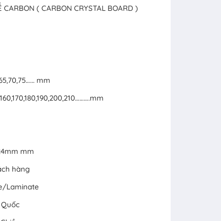
HỂ CARBON ( CARBON CRYSTAL BOARD )
,65,70,75…... mm
50,160,170,180,190,200,210……….mm
x 24mm mm
ách hàng
ne/Laminate
g Quốc