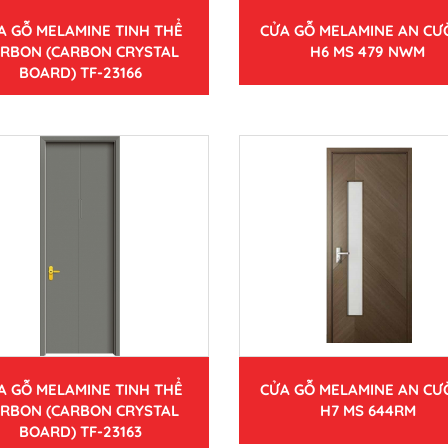
A GỖ MELAMINE TINH THỂ
CỬA GỖ MELAMINE AN C
RBON (CARBON CRYSTAL
H6 MS 479 NWM
BOARD) TF-23166
A GỖ MELAMINE TINH THỂ
CỬA GỖ MELAMINE AN C
RBON (CARBON CRYSTAL
H7 MS 644RM
BOARD) TF-23163