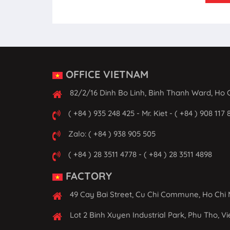
OFFICE VIETNAM
82/2/16 Dinh Bo Linh, Binh Thanh Ward, Ho C
( +84 ) 935 248 425 - Mr. Kiet - ( +84 ) 908 117 
Zalo: ( +84 ) 938 905 505
( +84 ) 28 3511 4778 - ( +84 ) 28 3511 4898
FACTORY
49 Cay Bai Street, Cu Chi Commune, Ho Chi 
Lot 2 Binh Xuyen Industrial Park, Phu Tho, V