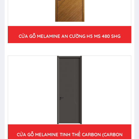
CỬA GỖ MELAMINE AN CƯỜNG H5 MS 480 SHG
CỬA GỖ MELAMINE TINH THỂ CARBON (CARBON