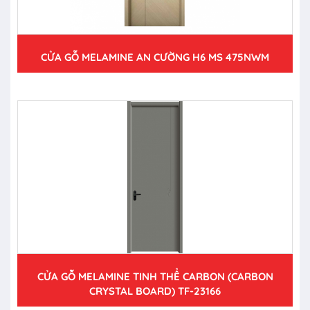
CỬA GỖ MELAMINE AN CƯỜNG H6 MS 475NWM
CỬA GỖ MELAMINE TINH THỂ CARBON (CARBON
CRYSTAL BOARD) TF-23166