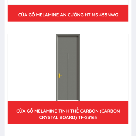
CỬA GỖ MELAMINE AN CƯỜNG H7 MS 455NWG
CỬA GỖ MELAMINE TINH THỂ CARBON (CARBON
CRYSTAL BOARD) TF-23163