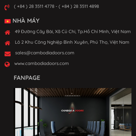
( +84 ) 28 3511 4778 - ( +84 ) 28 3511 4898
NHÀ MÁY
49 Đường Cây Bài, Xã Củ Chi, Tp.Hồ Chí Minh, Việt Nam
Lô 2 Khu Công Nghiệp Bình Xuyên, Phú Thọ, Việt Nam
sales@cambodiadoors.com
www.cambodiadoors.com
FANPAGE