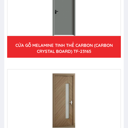
CỬA GỖ MELAMINE TINH THỂ CARBON (CARBON
CRYSTAL BOARD) TF-23165