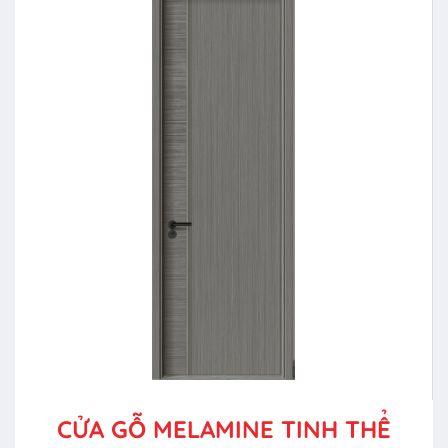
CỬA GỖ MELAMINE TINH THỂ