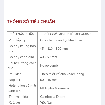
THÔNG SỐ TIÊU CHUẨN
TÊN SẢN PHẨM
CỬA GỖ MDF PHỦ MELAMINE
Vị trí lắp đặt
Cửa chính căn hộ, khách sạn
Độ dày khung bao
45 x 110 - 300 mm
cửa
Độ dày cánh cửa
40 - 50 mm
Lõi bên trong cánh
Honeycomb
cửa
Phụ kiện
Theo thiết kế của khách hàng
Nẹp chỉ
50 x 10 mm
Hoàn thiện bề mặt
MDF phủ Melamine
cánh cửa
Thương hiệu
Cambodia Doors
Xuất xứ
Việt Nam