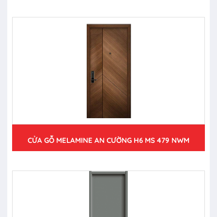
CỬA GỖ MELAMINE AN CƯỜNG H6 MS 479 NWM