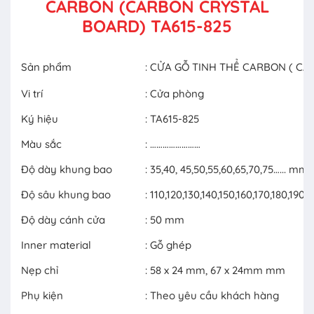
CARBON (CARBON CRYSTAL
BOARD) TA615-825
Sản phẩm
: CỬA GỖ TINH THỂ CARBON ( C
Vi trí
: Cửa phòng
Ký hiệu
: TA615-825
Màu sắc
: ……………………
Độ dày khung bao
: 35,40, 45,50,55,60,65,70,75…... mm
Độ sâu khung bao
: 110,120,130,140,150,160,170,180,19
Độ dày cánh cửa
: 50 mm
Inner material
: Gỗ ghép
Nẹp chỉ
: 58 x 24 mm, 67 x 24mm mm
Phụ kiện
: Theo yêu cầu khách hàng