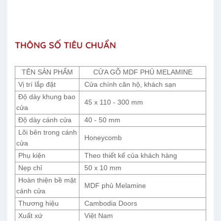
THÔNG SỐ TIÊU CHUẨN
TÊN SẢN PHẨM
CỬA GỖ MDF PHỦ MELAMINE
Vị trí lắp đặt
Cửa chính căn hộ, khách sạn
Độ dày khung bao
45 x 110 - 300 mm
cửa
Độ dày cánh cửa
40 - 50 mm
Lõi bên trong cánh
Honeycomb
cửa
Phụ kiện
Theo thiết kế của khách hàng
Nẹp chỉ
50 x 10 mm
Hoàn thiện bề mặt
MDF phủ Melamine
cánh cửa
Thương hiệu
Cambodia Doors
Xuất xứ
Việt Nam