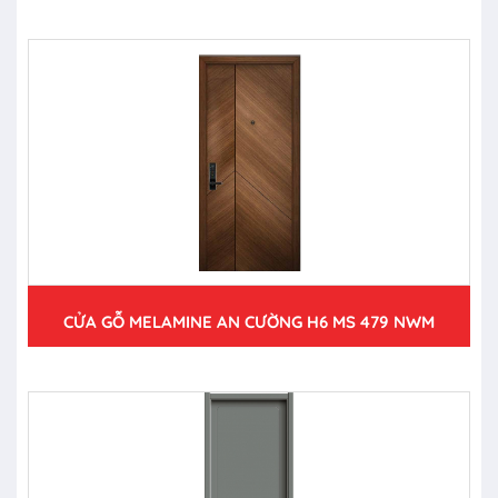
CỬA GỖ MELAMINE AN CƯỜNG H6 MS 479 NWM