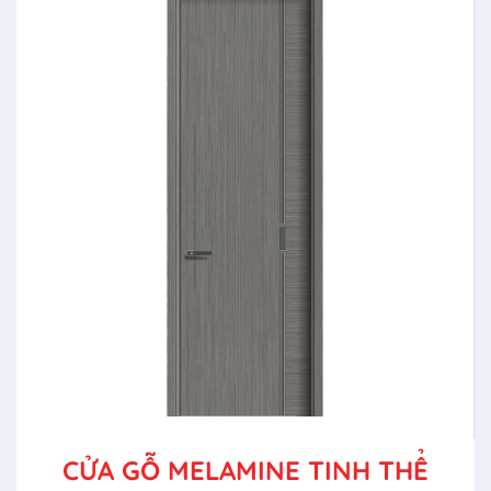
CỬA GỖ MELAMINE TINH THỂ