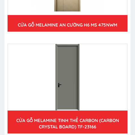
CỬA GỖ MELAMINE AN CƯỜNG H6 MS 475NWM
CỬA GỖ MELAMINE TINH THỂ CARBON (CARBON
CRYSTAL BOARD) TF-23166