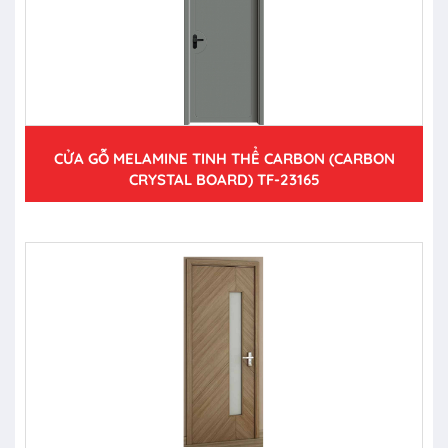
CỬA GỖ MELAMINE TINH THỂ CARBON (CARBON
CRYSTAL BOARD) TF-23165