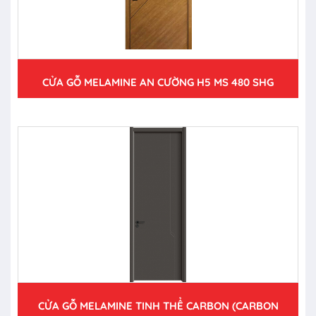
CỬA GỖ MELAMINE AN CƯỜNG H5 MS 480 SHG
CỬA GỖ MELAMINE TINH THỂ CARBON (CARBON