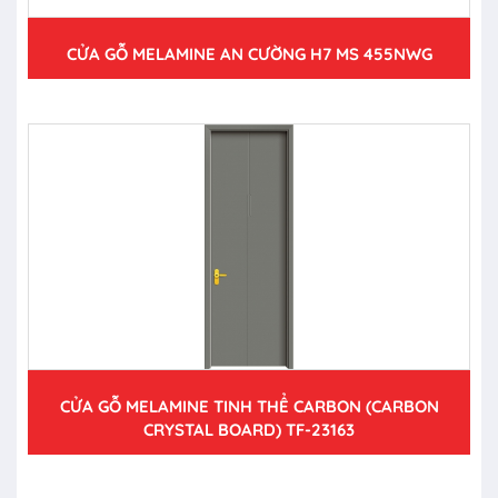
CỬA GỖ MELAMINE AN CƯỜNG H7 MS 455NWG
CỬA GỖ MELAMINE TINH THỂ CARBON (CARBON
CRYSTAL BOARD) TF-23163