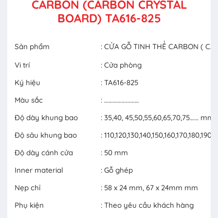
CARBON (CARBON CRYSTAL
BOARD) TA616-825
Sản phẩm
: CỬA GỖ TINH THỂ CARBON ( C
Vi trí
: Cửa phòng
Ký hiệu
: TA616-825
Màu sắc
: ……………………
Độ dày khung bao
: 35,40, 45,50,55,60,65,70,75…... mm
Độ sâu khung bao
: 110,120,130,140,150,160,170,180,19
Độ dày cánh cửa
: 50 mm
Inner material
: Gỗ ghép
Nẹp chỉ
: 58 x 24 mm, 67 x 24mm mm
Phụ kiện
: Theo yêu cầu khách hàng