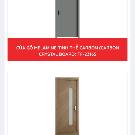
CỬA GỖ MELAMINE TINH THỂ CARBON (CARBON
CRYSTAL BOARD) TF-23165