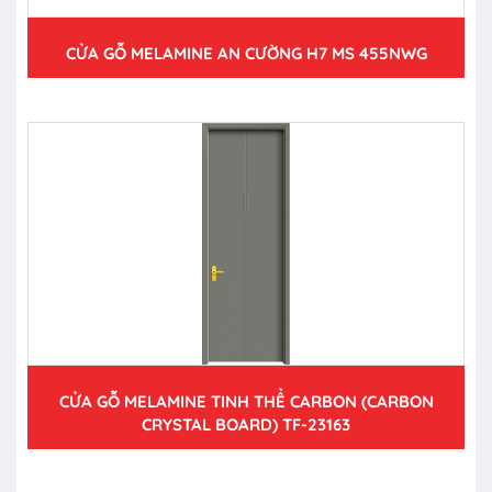
CỬA GỖ MELAMINE AN CƯỜNG H7 MS 455NWG
CỬA GỖ MELAMINE TINH THỂ CARBON (CARBON
CRYSTAL BOARD) TF-23163