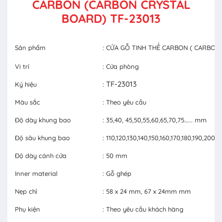
CARBON (CARBON CRYSTAL
BOARD) TF-23013
Sản phẩm
: CỬA GỖ TINH THỂ CARBON ( CARBON
Vi trí
: Cửa phòng
TF-23013
Ký hiệu
:
Màu sắc
: Theo yêu cầu
Độ dày khung bao
: 35,40, 45,50,55,60,65,70,75…... mm
Độ sâu khung bao
: 110,120,130,140,150,160,170,180,190,20
Độ dày cánh cửa
: 50 mm
Inner material
: Gỗ ghép
Nẹp chỉ
: 58 x 24 mm, 67 x 24mm mm
Phụ kiện
: Theo yêu cầu khách hàng