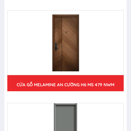
CỬA GỖ MELAMINE AN CƯỜNG H6 MS 479 NWM