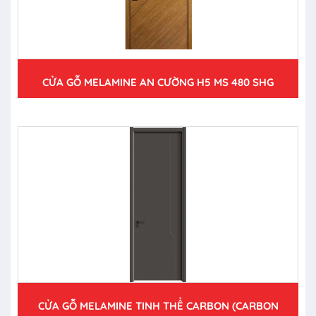
CỬA GỖ MELAMINE AN CƯỜNG H5 MS 480 SHG
CỬA GỖ MELAMINE TINH THỂ CARBON (CARBON