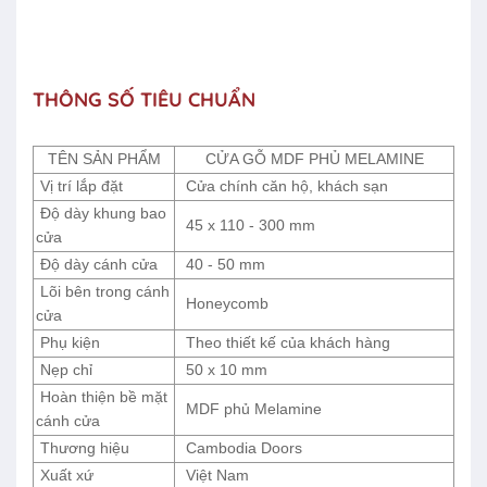
THÔNG SỐ TIÊU CHUẨN
TÊN SẢN PHẨM
CỬA GỖ MDF PHỦ MELAMINE
Vị trí lắp đặt
Cửa chính căn hộ, khách sạn
Độ dày khung bao
45 x 110 - 300 mm
cửa
Độ dày cánh cửa
40 - 50 mm
Lõi bên trong cánh
Honeycomb
cửa
Phụ kiện
Theo thiết kế của khách hàng
Nẹp chỉ
50 x 10 mm
Hoàn thiện bề mặt
MDF phủ Melamine
cánh cửa
Thương hiệu
Cambodia Doors
Xuất xứ
Việt Nam