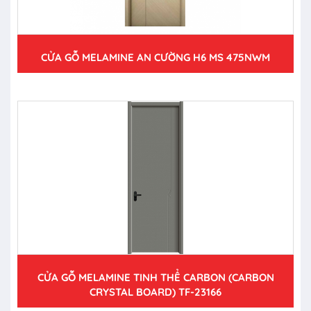
CỬA GỖ MELAMINE AN CƯỜNG H6 MS 475NWM
CỬA GỖ MELAMINE TINH THỂ CARBON (CARBON
CRYSTAL BOARD) TF-23166