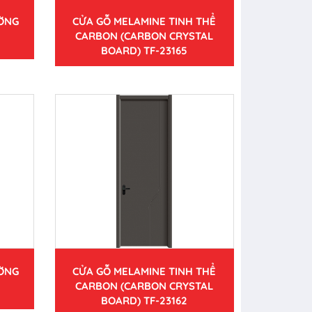
ƯỜNG
CỬA GỖ MELAMINE TINH THỂ
CARBON (CARBON CRYSTAL
BOARD) TF-23165
ƯỜNG
CỬA GỖ MELAMINE TINH THỂ
CARBON (CARBON CRYSTAL
BOARD) TF-23162