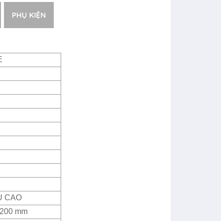
PHỤ KIỆN
E
U CAO
2200 mm