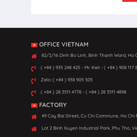
OFFICE VIETNAM
82/2/16 Dinh Bo Linh, Binh Thanh Ward, Ho C
( +84 ) 935 248 425 - Mr. Kiet - ( +84 ) 908 117 
Zalo: ( +84 ) 938 905 505
( +84 ) 28 3511 4778 - ( +84 ) 28 3511 4898
FACTORY
49 Cay Bai Street, Cu Chi Commune, Ho Chi 
Lot 2 Binh Xuyen Industrial Park, Phu Tho, V