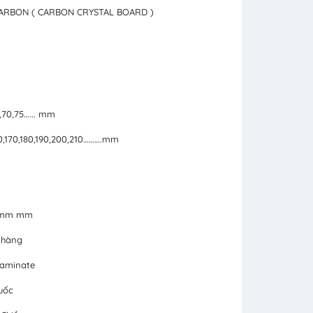
CARBON ( CARBON CRYSTAL BOARD )
5,70,75…... mm
160,170,180,190,200,210……….mm
24mm mm
 hàng
Laminate
uốc