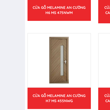
CỬA GỖ MELAMINE AN CƯỜNG
CỬ
H6 MS 475NWM
CA
CỬA GỖ MELAMINE AN CƯỜNG
CỬ
H7 MS 455NWG
CA