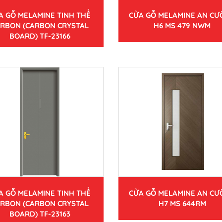
A GỖ MELAMINE TINH THỂ
CỬA GỖ MELAMINE AN C
RBON (CARBON CRYSTAL
H6 MS 479 NWM
BOARD) TF-23166
A GỖ MELAMINE TINH THỂ
CỬA GỖ MELAMINE AN C
RBON (CARBON CRYSTAL
H7 MS 644RM
BOARD) TF-23163