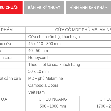
IÊU CHUẨN
BẢN VẼ KỸ THUẬT
HÌNH ẢNH SẢN PHẨM
N PHẨM
CỬA GỖ MDF PHỦ MELAMIN
Cửa chính căn hộ, khách sạn
ao cửa
45 x 110 - 300 mm
a
40 - 50 mm
ánh cửa
Honeycomb
Theo thiết kế của khách hàng
50 x 10 mm
ặt cánh cửa
MDF phủ Melamine
Cambodia Doors
Việt Nam
CỬA
CHIỀU NGANG
CHIỀ
500 - 1000 mm
1700 - 