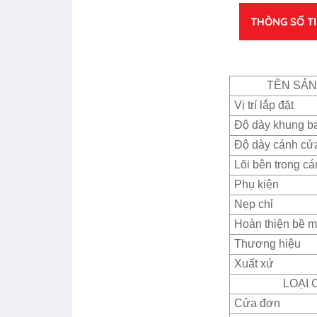
THÔNG SỐ T
TÊN SẢ
Vị trí lắp đặt
Độ dày khung b
Độ dày cánh cử
Lõi bên trong c
Phụ kiện
Nẹp chỉ
Hoàn thiện bề m
Thương hiệu
Xuất xứ
LOẠI 
Cửa đơn