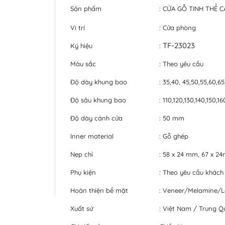
Sản phẩm
: CỬA GỖ TINH THỂ 
Vi trí
: Cửa phòng
TF-23023
Ký hiệu
:
Màu sắc
: Theo yêu cầu
Độ dày khung bao
: 35,40, 45,50,55,60,6
Độ sâu khung bao
: 110,120,130,140,150,
Độ dày cánh cửa
: 50 mm
Inner material
: Gỗ ghép
Nẹp chỉ
: 58 x 24 mm, 67 x 
Phụ kiện
: Theo yêu cầu khách
Hoàn thiện bề mặt
: Veneer/Melamine/
Xuất sứ
: Việt Nam / Trung Q