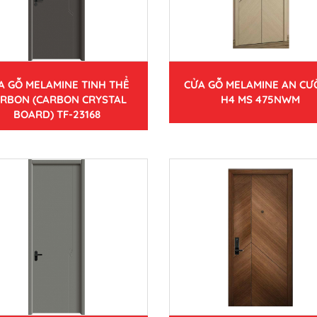
A GỖ MELAMINE TINH THỂ
CỬA GỖ MELAMINE AN C
RBON (CARBON CRYSTAL
H4 MS 475NWM
BOARD) TF-23168