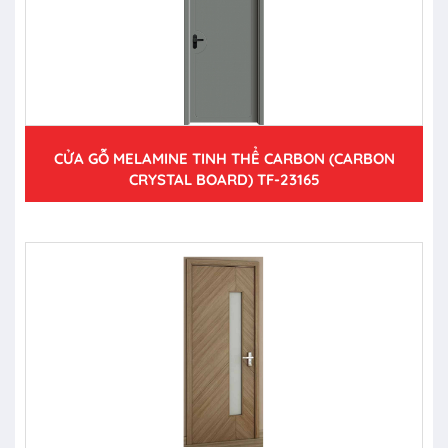
CỬA GỖ MELAMINE TINH THỂ CARBON (CARBON
CRYSTAL BOARD) TF-23165