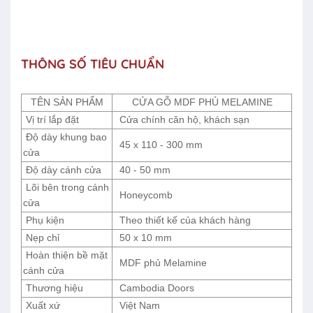
THÔNG SỐ TIÊU CHUẨN
TÊN SẢN PHẨM
CỬA GỖ MDF PHỦ MELAMINE
Vị trí lắp đặt
Cửa chính căn hộ, khách sạn
Độ dày khung bao
45 x 110 - 300 mm
cửa
Độ dày cánh cửa
40 - 50 mm
Lõi bên trong cánh
Honeycomb
cửa
Phụ kiện
Theo thiết kế của khách hàng
Nẹp chỉ
50 x 10 mm
Hoàn thiện bề mặt
MDF phủ Melamine
cánh cửa
Thương hiệu
Cambodia Doors
Xuất xứ
Việt Nam