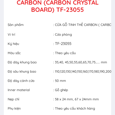
CARBON (CARBON CRYSTAL
BOARD) TF-23055
Sản phẩm
: CỬA GỖ TINH THỂ CARBON ( CARBON
Vi trí
: Cửa phòng
TF-23055
Ký hiệu
:
Màu sắc
: Theo yêu cầu
Độ dày khung bao
: 35,40, 45,50,55,60,65,70,75…... mm
Độ sâu khung bao
: 110,120,130,140,150,160,170,180,190,20
Độ dày cánh cửa
: 50 mm
Inner material
: Gỗ ghép
Nẹp chỉ
: 58 x 24 mm, 67 x 24mm mm
Phụ kiện
: Theo yêu cầu khách hàng