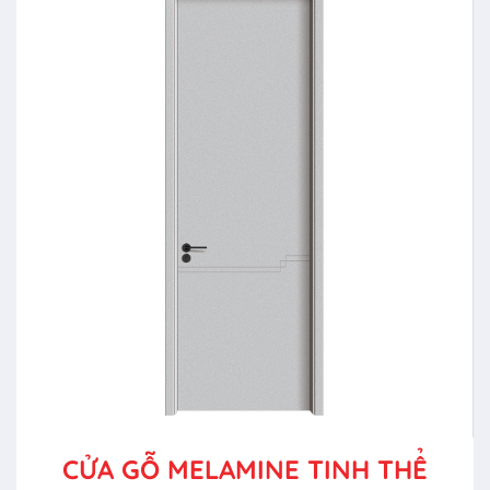
CỬA GỖ MELAMINE TINH THỂ