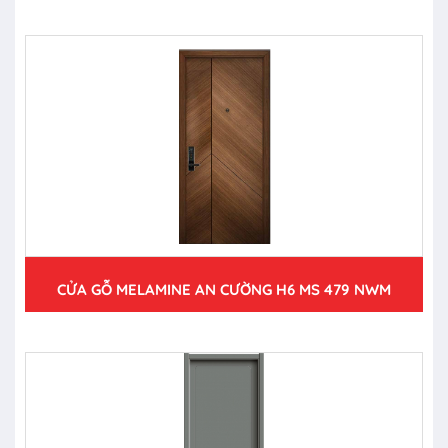
CỬA GỖ MELAMINE AN CƯỜNG H6 MS 479 NWM