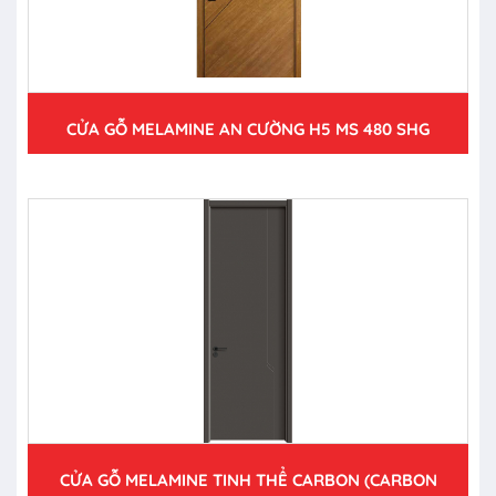
CỬA GỖ MELAMINE AN CƯỜNG H5 MS 480 SHG
CỬA GỖ MELAMINE TINH THỂ CARBON (CARBON