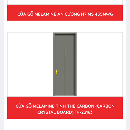
CỬA GỖ MELAMINE AN CƯỜNG H7 MS 455NWG
CỬA GỖ MELAMINE TINH THỂ CARBON (CARBON
CRYSTAL BOARD) TF-23163