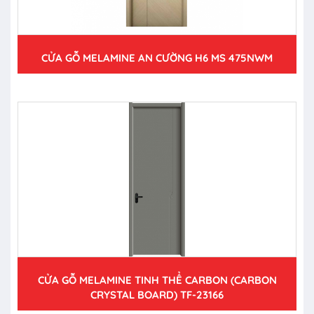
CỬA GỖ MELAMINE AN CƯỜNG H6 MS 475NWM
CỬA GỖ MELAMINE TINH THỂ CARBON (CARBON
CRYSTAL BOARD) TF-23166