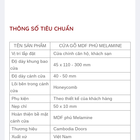
THÔNG SỐ TIÊU CHUẨN
TÊN SẢN PHẨM
CỬA GỖ MDF PHỦ MELAMINE
Vị trí lắp đặt
Cửa chính căn hộ, khách sạn
Độ dày khung bao
45 x 110 - 300 mm
cửa
Độ dày cánh cửa
40 - 50 mm
Lõi bên trong cánh
Honeycomb
cửa
Phụ kiện
Theo thiết kế của khách hàng
Nẹp chỉ
50 x 10 mm
Hoàn thiện bề mặt
MDF phủ Melamine
cánh cửa
Thương hiệu
Cambodia Doors
Xuất xứ
Việt Nam