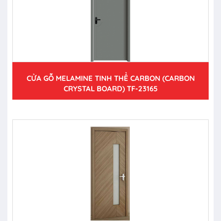
CỬA GỖ MELAMINE TINH THỂ CARBON (CARBON
CRYSTAL BOARD) TF-23165