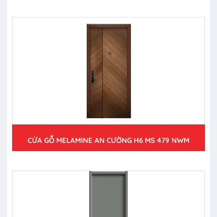
CỬA GỖ MELAMINE AN CƯỜNG H6 MS 479 NWM