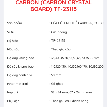
CARBON (CARBON CRYSTAL
BOARD) TF-23115
Sản phẩm
: CỬA GỖ TINH THỂ CARBON ( CARBON
Vi trí
: Cửa phòng
TF-23115
Ký hiệu
:
Màu sắc
: Theo yêu cầu
Độ dày khung bao
: 35,40, 45,50,55,60,65,70,75…... mm
Độ sâu khung bao
: 110,120,130,140,150,160,170,180,190,20
Độ dày cánh cửa
: 50 mm
Inner material
: Gỗ ghép
Nẹp chỉ
: 58 x 24 mm, 67 x 24mm mm
Phụ kiện
: Theo yêu cầu khách hàng