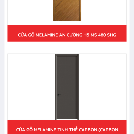
CỬA GỖ MELAMINE AN CƯỜNG H5 MS 480 SHG
CỬA GỖ MELAMINE TINH THỂ CARBON (CARBON