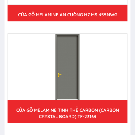
CỬA GỖ MELAMINE AN CƯỜNG H7 MS 455NWG
CỬA GỖ MELAMINE TINH THỂ CARBON (CARBON
CRYSTAL BOARD) TF-23163