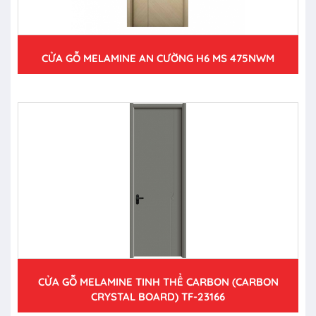
CỬA GỖ MELAMINE AN CƯỜNG H6 MS 475NWM
CỬA GỖ MELAMINE TINH THỂ CARBON (CARBON
CRYSTAL BOARD) TF-23166