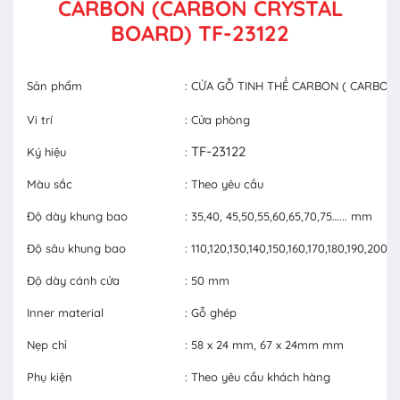
CARBON (CARBON CRYSTAL
BOARD) TF-23122
Sản phẩm
: CỬA GỖ TINH THỂ CARBON ( CARBON
Vi trí
: Cửa phòng
TF-23122
Ký hiệu
:
Màu sắc
: Theo yêu cầu
Độ dày khung bao
: 35,40, 45,50,55,60,65,70,75…... mm
Độ sâu khung bao
: 110,120,130,140,150,160,170,180,190,20
Độ dày cánh cửa
: 50 mm
Inner material
: Gỗ ghép
Nẹp chỉ
: 58 x 24 mm, 67 x 24mm mm
Phụ kiện
: Theo yêu cầu khách hàng