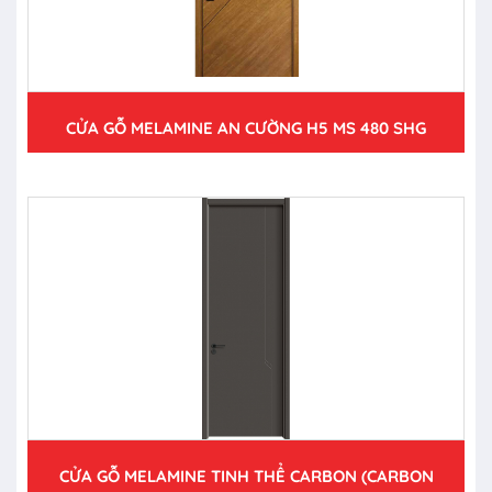
CỬA GỖ MELAMINE AN CƯỜNG H5 MS 480 SHG
CỬA GỖ MELAMINE TINH THỂ CARBON (CARBON