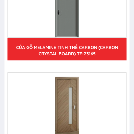
CỬA GỖ MELAMINE TINH THỂ CARBON (CARBON
CRYSTAL BOARD) TF-23165