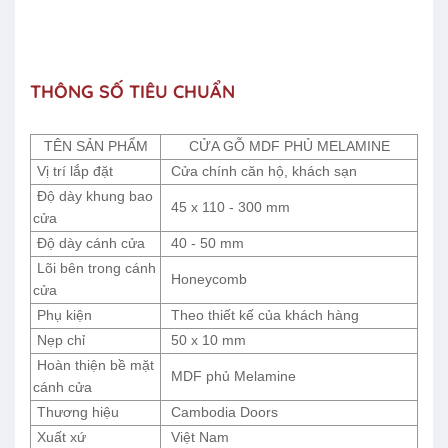
THÔNG SỐ TIÊU CHUẨN
TÊN SẢN PHẨM
CỬA GỖ MDF PHỦ MELAMINE
Vị trí lắp đặt
Cửa chính căn hộ, khách sạn
Độ dày khung bao
45 x 110 - 300 mm
cửa
Độ dày cánh cửa
40 - 50 mm
Lõi bên trong cánh
Honeycomb
cửa
Phụ kiện
Theo thiết kế của khách hàng
Nẹp chỉ
50 x 10 mm
Hoàn thiện bề mặt
MDF phủ Melamine
cánh cửa
Thương hiệu
Cambodia Doors
Xuất xứ
Việt Nam