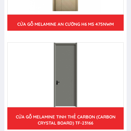
CỬA GỖ MELAMINE AN CƯỜNG H6 MS 475NWM
CỬA GỖ MELAMINE TINH THỂ CARBON (CARBON
CRYSTAL BOARD) TF-23166