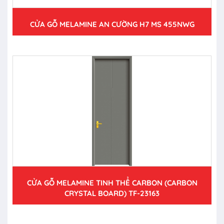
CỬA GỖ MELAMINE AN CƯỜNG H7 MS 455NWG
CỬA GỖ MELAMINE TINH THỂ CARBON (CARBON
CRYSTAL BOARD) TF-23163