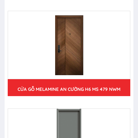
CỬA GỖ MELAMINE AN CƯỜNG H6 MS 479 NWM