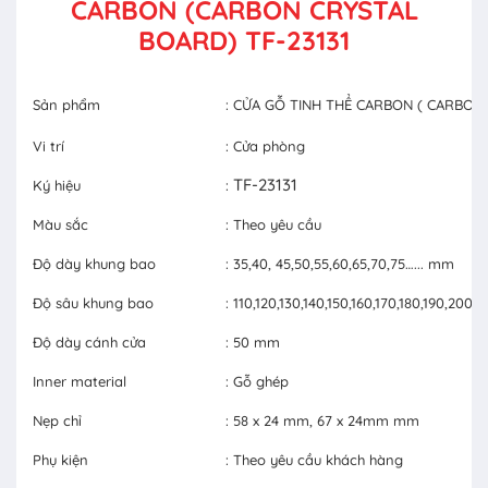
CARBON (CARBON CRYSTAL
BOARD) TF-23131
Sản phẩm
: CỬA GỖ TINH THỂ CARBON ( CARBON
Vi trí
: Cửa phòng
TF-23131
Ký hiệu
:
Màu sắc
: Theo yêu cầu
Độ dày khung bao
: 35,40, 45,50,55,60,65,70,75…... mm
Độ sâu khung bao
: 110,120,130,140,150,160,170,180,190,20
Độ dày cánh cửa
: 50 mm
Inner material
: Gỗ ghép
Nẹp chỉ
: 58 x 24 mm, 67 x 24mm mm
Phụ kiện
: Theo yêu cầu khách hàng