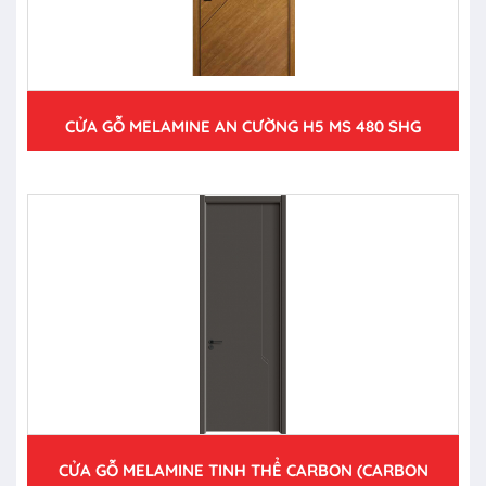
CỬA GỖ MELAMINE AN CƯỜNG H5 MS 480 SHG
CỬA GỖ MELAMINE TINH THỂ CARBON (CARBON