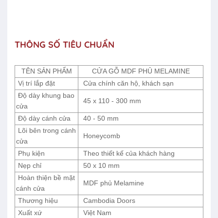
THÔNG SỐ TIÊU CHUẨN
TÊN SẢN PHẨM
CỬA GỖ MDF PHỦ MELAMINE
Vị trí lắp đặt
Cửa chính căn hộ, khách sạn
Độ dày khung bao
45 x 110 - 300 mm
cửa
Độ dày cánh cửa
40 - 50 mm
Lõi bên trong cánh
Honeycomb
cửa
Phụ kiện
Theo thiết kế của khách hàng
Nẹp chỉ
50 x 10 mm
Hoàn thiện bề mặt
MDF phủ Melamine
cánh cửa
Thương hiệu
Cambodia Doors
Xuất xứ
Việt Nam