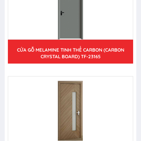
CỬA GỖ MELAMINE TINH THỂ CARBON (CARBON
CRYSTAL BOARD) TF-23165