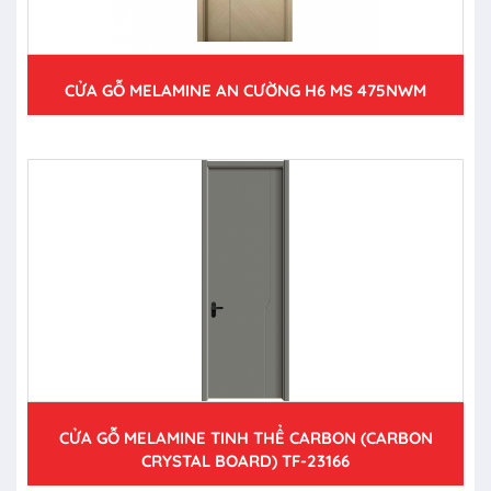
CỬA GỖ MELAMINE AN CƯỜNG H6 MS 475NWM
CỬA GỖ MELAMINE TINH THỂ CARBON (CARBON
CRYSTAL BOARD) TF-23166