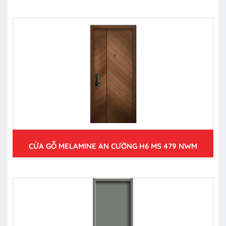
CỬA GỖ MELAMINE AN CƯỜNG H6 MS 479 NWM