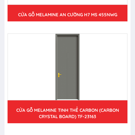
CỬA GỖ MELAMINE AN CƯỜNG H7 MS 455NWG
CỬA GỖ MELAMINE TINH THỂ CARBON (CARBON
CRYSTAL BOARD) TF-23163