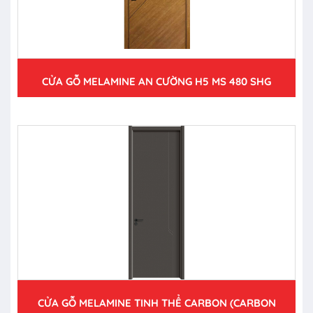
CỬA GỖ MELAMINE AN CƯỜNG H5 MS 480 SHG
CỬA GỖ MELAMINE TINH THỂ CARBON (CARBON