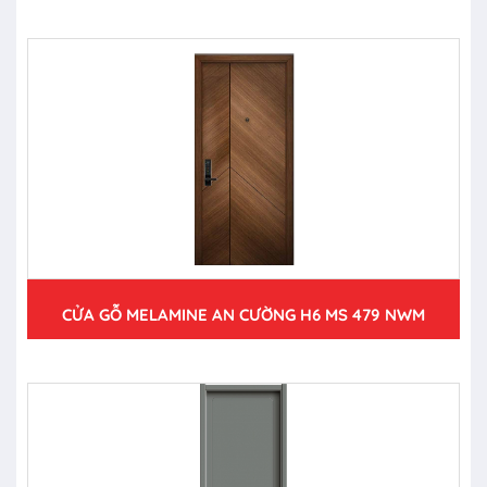
CỬA GỖ MELAMINE AN CƯỜNG H6 MS 479 NWM