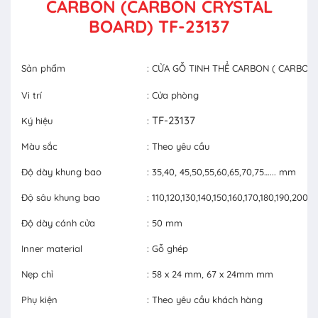
CARBON (CARBON CRYSTAL
BOARD) TF-23137
Sản phẩm
: CỬA GỖ TINH THỂ CARBON ( CARBON
Vi trí
: Cửa phòng
TF-23137
Ký hiệu
:
Màu sắc
: Theo yêu cầu
Độ dày khung bao
: 35,40, 45,50,55,60,65,70,75…... mm
Độ sâu khung bao
: 110,120,130,140,150,160,170,180,190,20
Độ dày cánh cửa
: 50 mm
Inner material
: Gỗ ghép
Nẹp chỉ
: 58 x 24 mm, 67 x 24mm mm
Phụ kiện
: Theo yêu cầu khách hàng