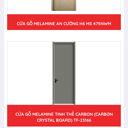
CỬA GỖ MELAMINE AN CƯỜNG H6 MS 475NWM
CỬA GỖ MELAMINE TINH THỂ CARBON (CARBON
CRYSTAL BOARD) TF-23166