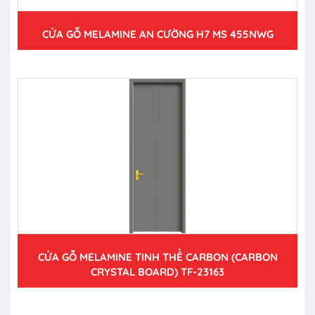
CỬA GỖ MELAMINE AN CƯỜNG H7 MS 455NWG
CỬA GỖ MELAMINE TINH THỂ CARBON (CARBON
CRYSTAL BOARD) TF-23163