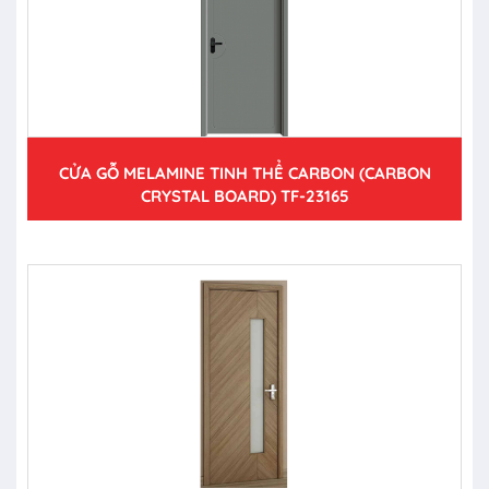
CỬA GỖ MELAMINE TINH THỂ CARBON (CARBON
CRYSTAL BOARD) TF-23165