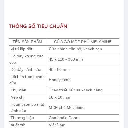
THÔNG SỐ TIÊU CHUẨN
TÊN SẢN PHẨM
CỬA GỖ MDF PHỦ MELAMINE
Vị trí lắp đặt
Cửa chính căn hộ, khách sạn
Độ dày khung bao
45 x 110 - 300 mm
cửa
Độ dày cánh cửa
40 - 50 mm
Lõi bên trong cánh
Honeycomb
cửa
Phụ kiện
Theo thiết kế của khách hàng
Nẹp chỉ
50 x 10 mm
Hoàn thiện bề mặt
MDF phủ Melamine
cánh cửa
Thương hiệu
Cambodia Doors
Xuất xứ
Việt Nam