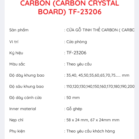
CARBON (CARBON CRYSTAL
BOARD) TF-23206
Sản phẩm
: CỬA GỖ TINH THỂ CARBON ( CARBON
Vi trí
: Cửa phòng
TF-23206
Ký hiệu
:
Màu sắc
: Theo yêu cầu
Độ dày khung bao
: 35,40, 45,50,55,60,65,70,75…... mm
Độ sâu khung bao
: 110,120,130,140,150,160,170,180,190,20
Độ dày cánh cửa
: 50 mm
Inner material
: Gỗ ghép
Nẹp chỉ
: 58 x 24 mm, 67 x 24mm mm
Phụ kiện
: Theo yêu cầu khách hàng