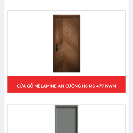
CỬA GỖ MELAMINE AN CƯỜNG H6 MS 479 NWM