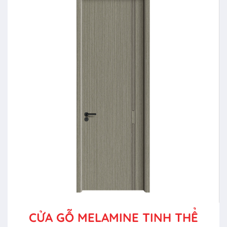
CỬA GỖ MELAMINE TINH THỂ