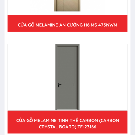
CỬA GỖ MELAMINE AN CƯỜNG H6 MS 475NWM
CỬA GỖ MELAMINE TINH THỂ CARBON (CARBON
CRYSTAL BOARD) TF-23166