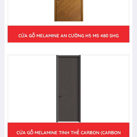
CỬA GỖ MELAMINE AN CƯỜNG H5 MS 480 SHG
CỬA GỖ MELAMINE TINH THỂ CARBON (CARBON