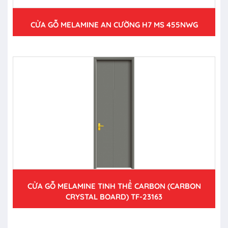
CỬA GỖ MELAMINE AN CƯỜNG H7 MS 455NWG
CỬA GỖ MELAMINE TINH THỂ CARBON (CARBON
CRYSTAL BOARD) TF-23163