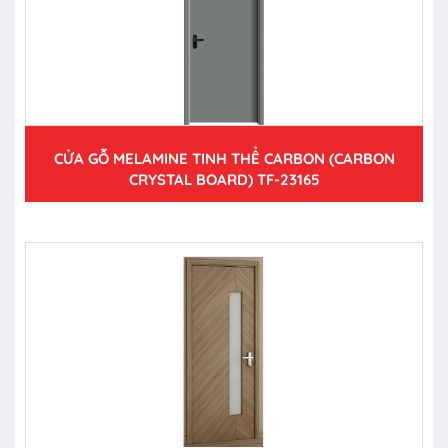
CỬA GỖ MELAMINE TINH THỂ CARBON (CARBON
CRYSTAL BOARD) TF-23165