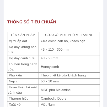
THÔNG SỐ TIÊU CHUẨN
TÊN SẢN PHẨM
CỬA GỖ MDF PHỦ MELAMINE
Vị trí lắp đặt
Cửa chính căn hộ, khách sạn
Độ dày khung bao
45 x 110 - 300 mm
cửa
Độ dày cánh cửa
40 - 50 mm
Lõi bên trong cánh
Honeycomb
cửa
Phụ kiện
Theo thiết kế của khách hàng
Nẹp chỉ
50 x 10 mm
Hoàn thiện bề mặt
MDF phủ Melamine
cánh cửa
Thương hiệu
Cambodia Doors
Xuất xứ
Việt Nam