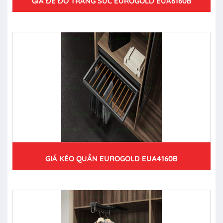
GIÁ ĐỂ ĐỒ TRANG SỨC EUROGOLD EUA6160B
GIÁ KÉO QUẦN EUROGOLD EUA4160B