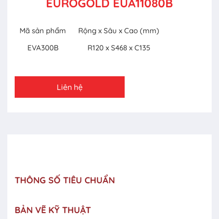
EUROGOLD EUA11080B
Mã sản phẩm
Rộng x Sâu x Cao (mm)
EVA300B
R120 x S468 x C135
Liên hệ
THÔNG SỐ TIÊU CHUẨN
BẢN VẼ KỸ THUẬT