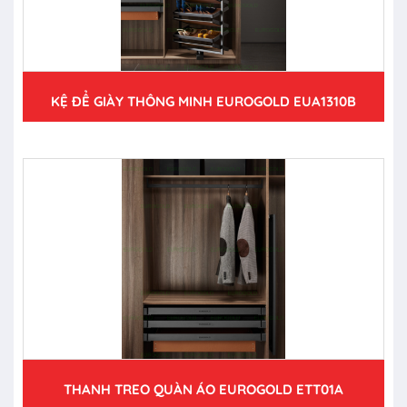
KỆ ĐỂ GIÀY THÔNG MINH EUROGOLD EUA1310B
THANH TREO QUÀN ÁO EUROGOLD ETT01A