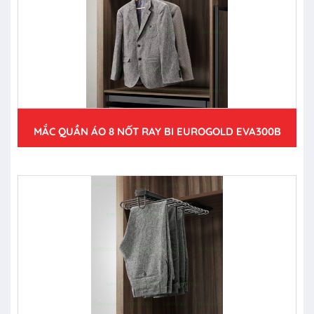
MẮC QUẦN ÁO 8 NỐT RAY BI EUROGOLD EVA300B