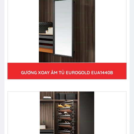
GƯƠNG XOAY ÂM TỦ EUROGOLD EUA1440B