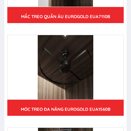
MẮC TREO QUẦN ÂU EUROGOLD EUA7110B
MÓC TREO ĐA NĂNG EUROGOLD EUA1560B