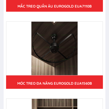
MẮC TREO QUẦN ÂU EUROGOLD EUA7110B
MÓC TREO ĐA NĂNG EUROGOLD EUA1560B