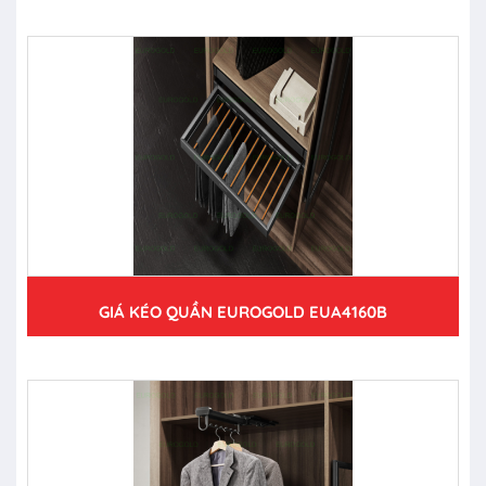
GIÁ KÉO QUẦN EUROGOLD EUA4160B