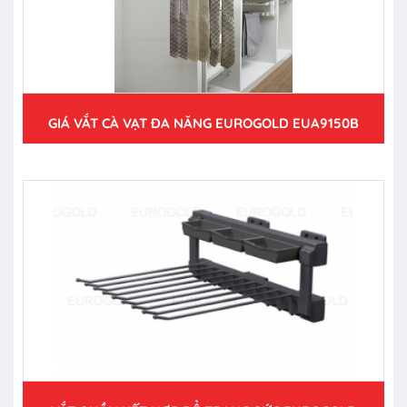
GIÁ VẮT CÀ VẠT ĐA NĂNG EUROGOLD EUA9150B