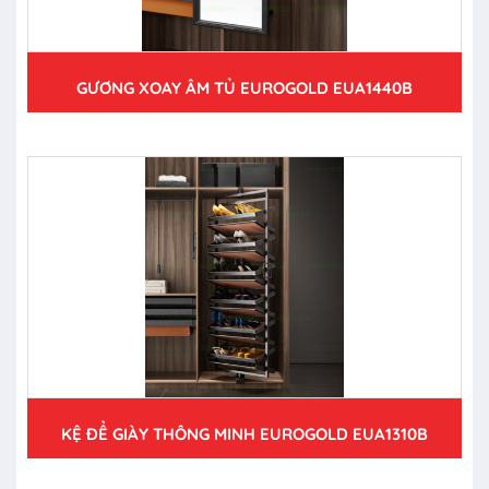
GƯƠNG XOAY ÂM TỦ EUROGOLD EUA1440B
KỆ ĐỂ GIÀY THÔNG MINH EUROGOLD EUA1310B