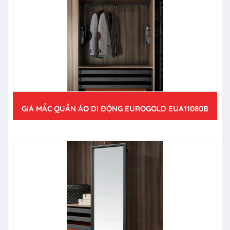
GIÁ MẮC QUẦN ÁO DI ĐỘNG EUROGOLD EUA11080B