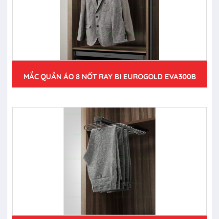
MẮC QUẦN ÁO 8 NỐT RAY BI EUROGOLD EVA300B