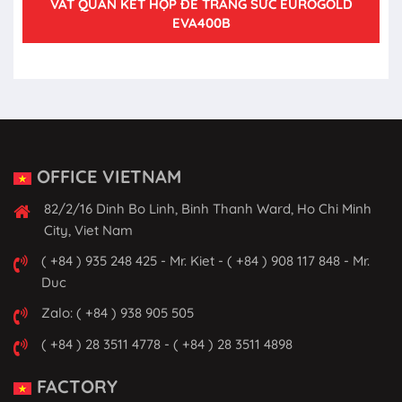
VẮT QUẦN KẾT HỢP ĐỂ TRANG SỨC EUROGOLD
EVA400B
OFFICE VIETNAM
82/2/16 Dinh Bo Linh, Binh Thanh Ward, Ho Chi Minh
City, Viet Nam
( +84 ) 935 248 425 - Mr. Kiet - ( +84 ) 908 117 848 - Mr.
Duc
Zalo: ( +84 ) 938 905 505
( +84 ) 28 3511 4778 - ( +84 ) 28 3511 4898
FACTORY