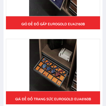
GIỎ ĐỂ ĐỒ GẤP EUROGOLD EUA2160B
GIÁ ĐỂ ĐỒ TRANG SỨC EUROGOLD EUA6160B